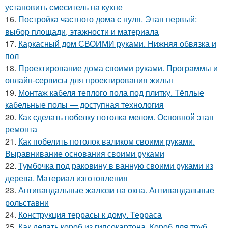
установить смеситель на кухне
16.
Постройка частного дома с нуля. Этап первый:
выбор площади, этажности и материала
17.
Каркасный дом СВОИМИ руками. Нижняя обвязка и
пол
18.
Проектирование дома своими руками. Программы и
онлайн-сервисы для проектирования жилья
19.
Монтаж кабеля теплого пола под плитку. Тёплые
кабельные полы — доступная технология
20.
Как сделать побелку потолка мелом. Основной этап
ремонта
21.
Как побелить потолок валиком своими руками.
Выравнивание основания своими руками
22.
Тумбочка под раковину в ванную своими руками из
дерева. Материал изготовления
23.
Антивандальные жалюзи на окна. Антивандальные
рольставни
24.
Конструкция террасы к дому. Терраса
25.
Как делать короб из гипсокартона. Короб для труб