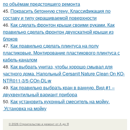
по объёмам предстоящего ремонта
45.
Покрасить бетонную стену. Классификация по
составу и типу окрашиваемой поверхности
46.
Как сделать фронтон крыши своими руками. Как
правильно сделать фронтон двухскатной крыши из
блоков
47.
Как правильно сделать плинтуса на полу
пластиковые. Монтирование пластикового плинтуса с
кабель-каналом
48.
Как выбрать унитаз, чтобы хорошо смывал для
частного дома. Напольный Cersanit Nature Clean On KO-
NTR011-3/5-COn-DL-w
49.
Как правильно выбрать кран в ванную. Вид #1 –
двухвентильный вариант прибора
50.
Как установить кухонный смеситель на мойку.
Установка на мойку
© 2026 Строительство и ремонт от А до Я