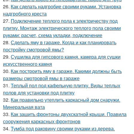
26.
Как сделать надгробие своими руками. Установка
надгробного креста
27.
Подключение теплого пола к электричеству под
плитку. Монтаж электрического теплого пола своими
руками: расчет, схема укладки, подключение
28.
Сделать яму в гараже. Когда и как планировать
постройку смотровой ямы?
29.
Сушилка для гипсового камня. камера для сушки
искусственного камня
30.
Как построить яму в гараже. Какими должны быть
размеры смотровой ямы в гараже
31.
Теплый пол под кафельную плитку. Виды теплых
полов для установки под плитку
32.
Как правильно утеплить каркасный дом снаружи.
Минеральная вата
33.
Как зашить фронтоны двухскатной крыши. Правила
сооружения каркасных фронтонов
34.
Тумба под раковину своими руками из дерева.