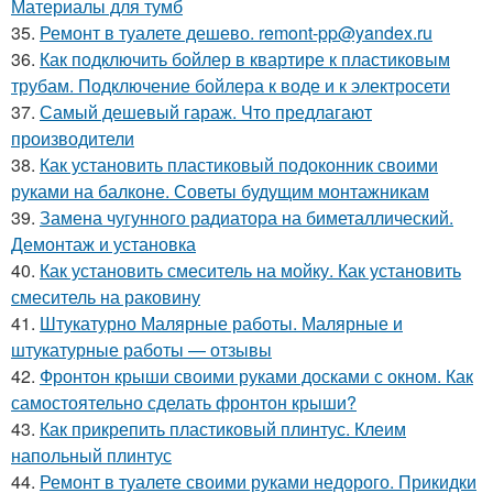
Материалы для тумб
35.
Ремонт в туалете дешево. remont-pp@yandex.ru
36.
Как подключить бойлер в квартире к пластиковым
трубам. Подключение бойлера к воде и к электросети
37.
Самый дешевый гараж. Что предлагают
производители
38.
Как установить пластиковый подоконник своими
руками на балконе. Советы будущим монтажникам
39.
Замена чугунного радиатора на биметаллический.
Демонтаж и установка
40.
Как установить смеситель на мойку. Как установить
смеситель на раковину
41.
Штукатурно Малярные работы. Малярные и
штукатурные работы — отзывы
42.
Фронтон крыши своими руками досками с окном. Как
самостоятельно сделать фронтон крыши?
43.
Как прикрепить пластиковый плинтус. Клеим
напольный плинтус
44.
Ремонт в туалете своими руками недорого. Прикидки