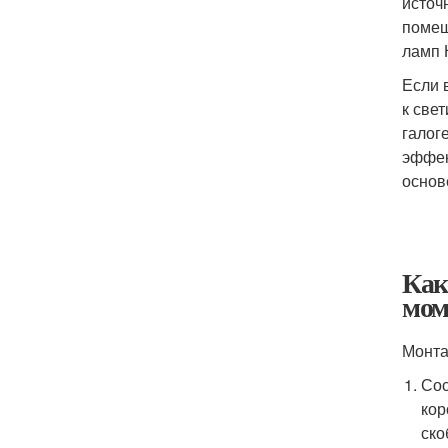
источ
помещ
ламп 
Если 
к све
галог
эффек
основ
Как
мом
Монта
Сос
кор
ско