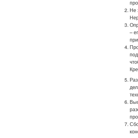
про
Не 
Нер
Опр
– е
при
Про
под
что
Кре
Раз
дел
тех
Выс
раз
про
Сбо
кон