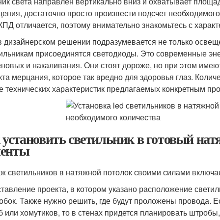
ник света направлен вертикально вниз и охватывает площад
ения, достаточно просто произвести подсчет необходимого 
КПД отличается, поэтому внимательно знакомьтесь с харак
в дизайнерском решении подразумевается не только освещен
тильникам присоединятся светодиоды. Это современные э
еновых и накаливания. Они стоят дороже, но при этом имею
та мерцания, которое так вредно для здоровья глаз. Коли
е технических характеристик предлагаемых конкретным пр
 установить светильник в готовый на
енты
ж светильников в натяжной потолок своими силами включае
тавление проекта, в котором указано расположение свети
обок. Также нужно решить, где будут проложены провода. 
б или хомутиков, то в стенах придется планировать штробы,