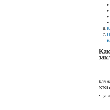
К
Н
н
Как
зак
Для н
готов
ун