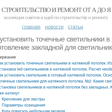
СТРОИТЕЛЬСТВО И РЕМОНТ ОТ А ДО Я
коллекция советов и идей по строительству и ремонту
главная
новости
статьи
 установить точечные светильники в
отовление закладной для светильни
ержание
ак установить точечные светильники в натяжной потолок. И
становка led светильников в натяжной потолок. Расчет нео
ак установить светильник в готовый натяжной потолок. Ос
очечные светильники для натяжного потолка. №2. Какие св
становка светильников в натяжной потолок без закладных. К
же натянут
Крепление для люстры
Параметры освещения
Куда повесить небольшие модели