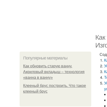
Как
Изг
Сод
Популярные материалы
К
У
Как обновить старую ванну.
К
Акриловый вкладыш – технология
Т
«ванна в ванну»
У
Клееный брус построить. Что такое
у
клееный брус