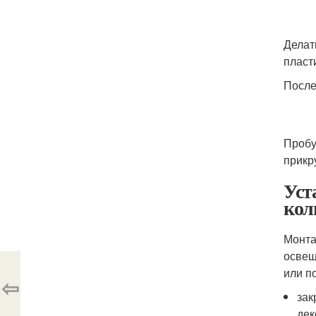
Делат
пласт
После
Пробу
прикр
Уст
кол
Монта
освещ
или п
⇦
зак
дек