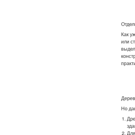
Отдел
Как у
или с
выдел
конст
практ
Дерев
Но да
Дре
зда
Для