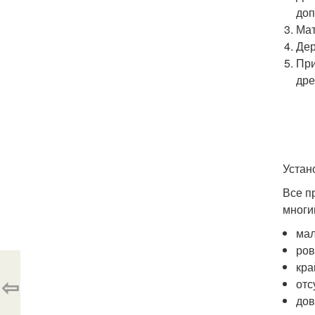
доп
Мат
Дер
При
дре
Устан
Все п
многи
мал
ров
кра
⇦
отс
дов