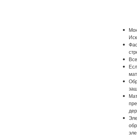
Мон
Иск
Фас
стр
Все
Есл
мат
Обр
защ
Мат
пре
дер
Эле
обр
эле