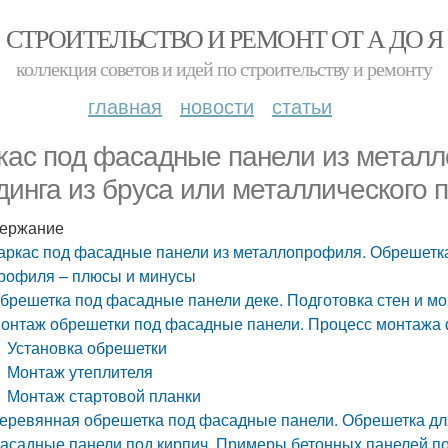
СТРОИТЕЛЬСТВО И РЕМОНТ ОТ А ДО Я
коллекция советов и идей по строительству и ремонту
главная
новости
статьи
кас под фасадные панели из метал
динга из бруса или металлического
ержание
аркас под фасадные панели из металлопрофиля. Обрешетка 
рофиля – плюсы и минусы
брешетка под фасадные панели деке. Подготовка стен и м
онтаж обрешетки под фасадные панели. Процесс монтажа
Установка обрешетки
Монтаж утеплителя
Монтаж стартовой планки
еревянная обрешетка под фасадные панели. Обрешетка для
асадные панели под кирпич. Примеры бетонных панелей по