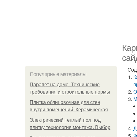
Кар
сай
Сод
Популярные материалы
К
п
Парапет на доме. Технические
О
требования и строительные нормы
М
Плитка облицовочная для стен
внутри помещений. Керамическая
Электрический теплый пол под
плитку технология монтажа. Выбор
Д
Ф