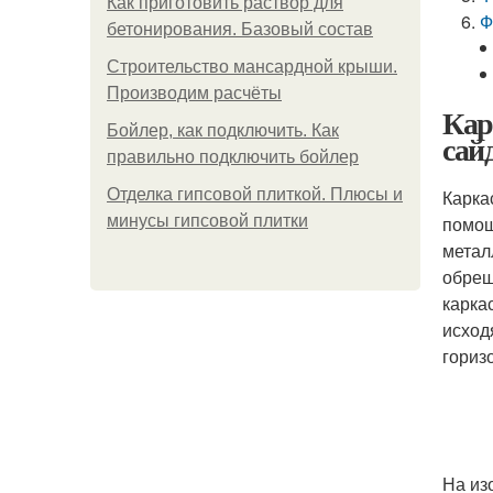
Как приготовить раствор для
Ф
бетонирования. Базовый состав
Строительство мансардной крыши.
Производим расчёты
Кар
Бойлер, как подключить. Как
сай
правильно подключить бойлер
Отделка гипсовой плиткой. Плюсы и
Карка
минусы гипсовой плитки
помощ
метал
обреш
карка
исход
гориз
На из