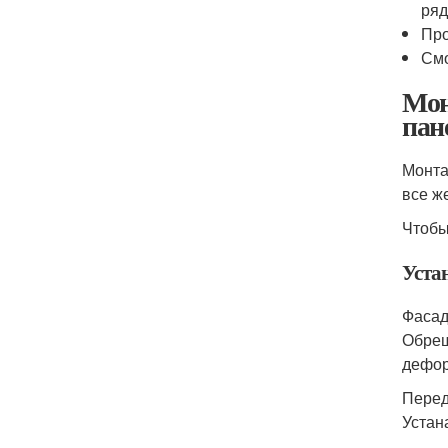
ряд
Про
Смо
Мон
пан
Монта
все ж
Чтобы
Уста
Фасад
Обреш
дефор
Перед
Устан