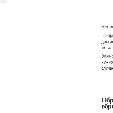
Метал
Но пр
долго
метал
Важно
нужно
случа
Обр
обр