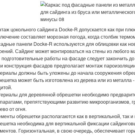
таж цокольного сайдинга Docke-R допускается как при плюс
лючение составляет морозная погода, когда столбик термом
адные панели Docke-R используются для облицовки как но
оений. Сайдинг может монтироваться на стены из любого м
 подготовительные работы на фасаде следует закончить до
и конструкция фасадов предполагает монтаж пароизоляции
ериалы должны быть уложены до начала сооружения обре
ешетка может быть изготовлена из дерева или из металла 
итой.
ериалы для деревянной обрешетки необходимо предварите
паратами, препятствующими развитию микроорганизмов, г
ево от огня.
менты обрешетки располагаются как в вертикальной, так и 
ешетка необходима для вертикальной фиксации сайдинговы
ментов. Горизонтальная, в свою очередь, обеспечивает го