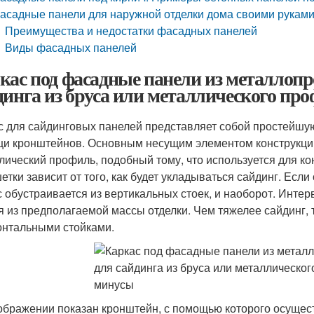
асадные панели для наружной отделки дома своими рукам
Преимущества и недостатки фасадных панелей
Виды фасадных панелей
кас под фасадные панели из металлоп
динга из бруса или металлического пр
с для сайдинговых панелей представляет собой простейшу
и кронштейнов. Основным несущим элементом конструкции
лический профиль, подобный тому, что используется для ко
етки зависит от того, как будет укладываться сайдинг. Если
с обустраивается из вертикальных стоек, и наоборот. Инт
я из предполагаемой массы отделки. Чем тяжелее сайдинг,
онтальными стойками.
ображении показан кронштейн, с помощью которого осущест