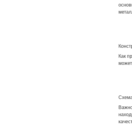
основ
метал
Конст
Как п
может
Схема
Важно
наход
качес