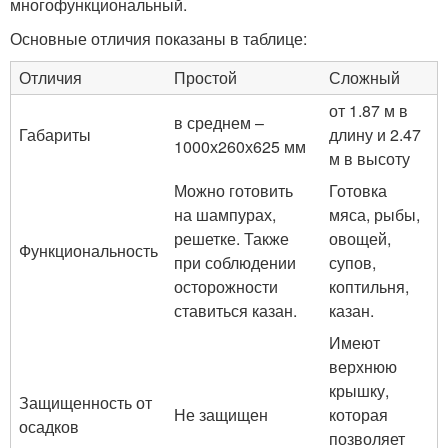
многофункциональный.
Основные отличия показаны в таблице:
Отличия
Простой
Сложный
от 1.87 м в
в среднем –
Габариты
длину и 2.47
1000х260х625 мм
м в высоту
Можно готовить
Готовка
на шампурах,
мяса, рыбы,
решетке. Также
овощей,
Функциональность
при соблюдении
супов,
осторожности
коптильня,
ставиться казан.
казан.
Имеют
верхнюю
крышку,
Защищенность от
Не защищен
которая
осадков
позволяет