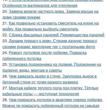
Особенности материалов для утепления
20.
Замена кровли частного дома. Замена крыши на
доме своими руками
21.
Как правильно установить смеситель на кухне на
мойку. Как правильно выбрать смеситель
22.
Сборка фасадных панелей. Преимущества панелей
23.
Делаем террасу к дому. Строим дачную террасу
своими руками: крепление лаг с поэтапными фото
24.
Ремонт потолков после побелки. Покраска
побеленного потолка
25.
Установка подоконника на лоджии. Подоконник на
балконе: виды, монтаж и советы
26.
Чем замазать дырку в стене. Закупорка дырок в
бетонной стене от точек разного размера
27.
Монтаж кабеля теплого пола под плитку. Тёплые
кабельные полы — доступная технология
28.
Чем покрасить потолок в квартире поверх побелки.
Можно ли покрасить побеленный потолок не смывая