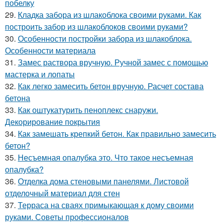
побелку
29.
Кладка забора из шлакоблока своими руками. Как
построить забор из шлакоблоков своими руками?
30.
Особенности постройки забора из шлакоблока.
Особенности материала
31.
Замес раствора вручную. Ручной замес с помощью
мастерка и лопаты
32.
Как легко замесить бетон вручную. Расчет состава
бетона
33.
Как оштукатурить пеноплекс снаружи.
Декорирование покрытия
34.
Как замешать крепкий бетон. Как правильно замесить
бетон?
35.
Несъемная опалубка это. Что такое несъемная
опалубка?
36.
Отделка дома стеновыми панелями. Листовой
отделочный материал для стен
37.
Терраса на сваях примыкающая к дому своими
руками. Советы профессионалов