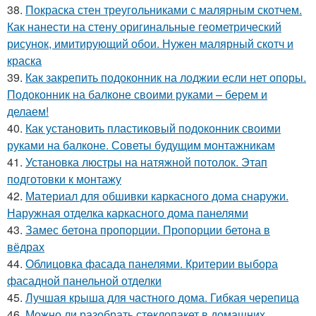
38.
Покраска стен треугольниками с малярным скотчем.
Как нанести на стену оригинальные геометрический
рисунок, имитирующий обои. Нужен малярный скотч и
краска
39.
Как закрепить подоконник на лоджии если нет опоры.
Подоконник на балконе своими руками – берем и
делаем!
40.
Как установить пластиковый подоконник своими
руками на балконе. Советы будущим монтажникам
41.
Установка люстры на натяжной потолок. Этап
подготовки к монтажу
42.
Материал для обшивки каркасного дома снаружи.
Наружная отделка каркасного дома панелями
43.
Замес бетона пропорции. Пропорции бетона в
вёдрах
44.
Облицовка фасада панелями. Критерии выбора
фасадной панельной отделки
45.
Лучшая крыша для частного дома. Гибкая черепица
46.
Можно ли разобрать стеклопакет в домашних