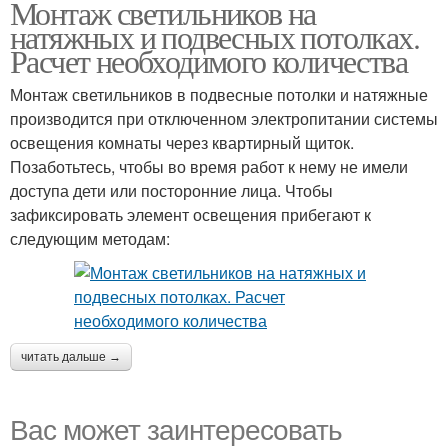
Монтаж светильников на
Светильник к
Натяжной потолок
натяжных и подвесных потолках.
натяжному потолку
Расчет необходимого количества
Монтаж светильников в подвесные потолки и натяжные
Платформа под
Платформы под
производится при отключенном электропитании системы
светильник
светильники
освещения комнаты через квартирный щиток.
Позаботьтесь, чтобы во время работ к нему не имели
доступа дети или посторонние лица. Чтобы
зафиксировать элемент освещения прибегают к
следующим методам:
читать дальше →
Вас может заинтересовать