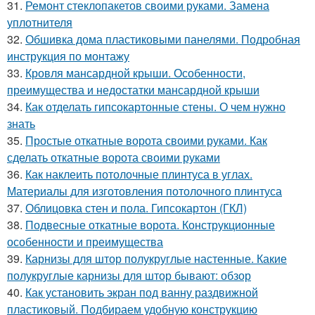
31.
Ремонт стеклопакетов своими руками. Замена
уплотнителя
32.
Обшивка дома пластиковыми панелями. Подробная
инструкция по монтажу
33.
Кровля мансардной крыши. Особенности,
преимущества и недостатки мансардной крыши
34.
Как отделать гипсокартонные стены. О чем нужно
знать
35.
Простые откатные ворота своими руками. Как
сделать откатные ворота своими руками
36.
Как наклеить потолочные плинтуса в углах.
Материалы для изготовления потолочного плинтуса
37.
Облицовка стен и пола. Гипсокартон (ГКЛ)
38.
Подвесные откатные ворота. Конструкционные
особенности и преимущества
39.
Карнизы для штор полукруглые настенные. Какие
полукруглые карнизы для штор бывают: обзор
40.
Как установить экран под ванну раздвижной
пластиковый. Подбираем удобную конструкцию