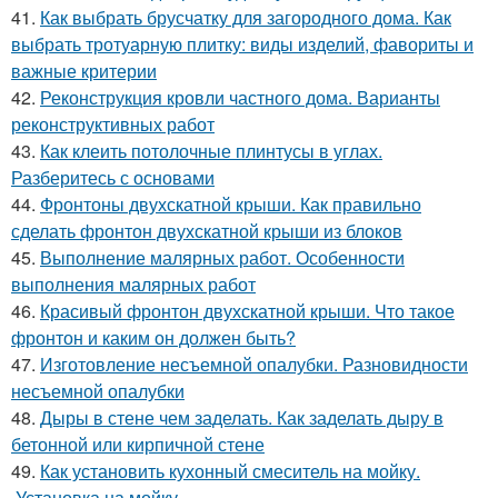
41.
Как выбрать брусчатку для загородного дома. Как
выбрать тротуарную плитку: виды изделий, фавориты и
важные критерии
42.
Реконструкция кровли частного дома. Варианты
реконструктивных работ
43.
Как клеить потолочные плинтусы в углах.
Разберитесь с основами
44.
Фронтоны двухскатной крыши. Как правильно
сделать фронтон двухскатной крыши из блоков
45.
Выполнение малярных работ. Особенности
выполнения малярных работ
46.
Красивый фронтон двухскатной крыши. Что такое
фронтон и каким он должен быть?
47.
Изготовление несъемной опалубки. Разновидности
несъемной опалубки
48.
Дыры в стене чем заделать. Как заделать дыру в
бетонной или кирпичной стене
49.
Как установить кухонный смеситель на мойку.
Установка на мойку