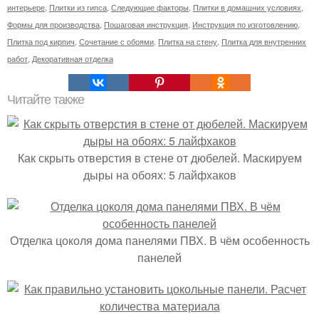
интерьере
,
Плитки из гипса
,
Следующие факторы
,
Плитки в домашних условиях
,
Формы для производства
,
Пошаговая инструкция
,
Инструкция по изготовлению
,
Плитка под кирпич
,
Сочетание с обоями
,
Плитка на стену
,
Плитка для внутренних
работ
,
Декоративная отделка
Читайте также
Как скрыть отверстия в стене от дюбелей. Маскируем
дыры на обоях: 5 лайфхаков
Отделка цоколя дома панелями ПВХ. В чём особенность
панелей