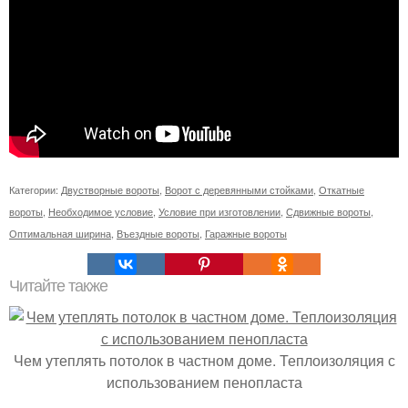
Категории:
Двустворные вороты
,
Ворот с деревянными стойками
,
Откатные
вороты
,
Необходимое условие
,
Условие при изготовлении
,
Сдвижные вороты
,
Оптимальная ширина
,
Въездные вороты
,
Гаражные вороты
Читайте также
Чем утеплять потолок в частном доме. Теплоизоляция с
использованием пенопласта