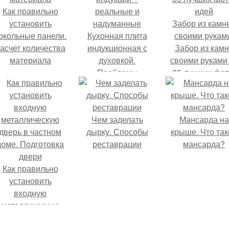
Как правильно
установить
Забор из камн
окольные панели.
Кухонная плита
своими рукам
асчет количества
индукционная с
Забор из кам
материала
духовкой.
своими руками
Проблемы
35 лучших фот
индукции –
идей
реальные и
надуманные
Чем заделать
Мансарда на
дырку. Способы
крыше. Что так
реставрации
мансарда?
Как правильно
установить
входную
металлическую
дверь в частном