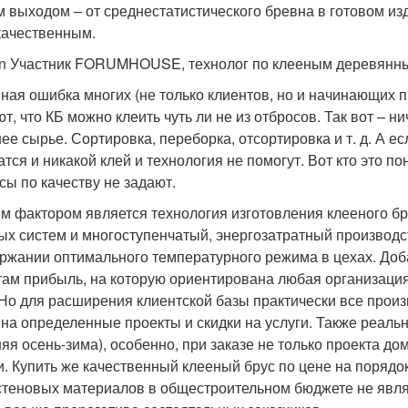
м выходом – от среднестатистического бревна в готовом из
качественным.
n Участник FORUMHOUSE, технолог по клееным деревянн
ная ошибка многих (не только клиентов, но и начинающих п
ют, что КБ можно клеить чуть ли не из отбросов. Так вот – н
ее сырье. Сортировка, переборка, отсортировка и т. д. А есл
тся и никакой клей и технология не помогут. Вот кто это по
сы по качеству не задают.
м фактором является технология изготовления клееного б
ых систем и многоступенчатый, энергозатратный производств
ржании оптимального температурного режима в цехах. До
там прибыль, на которую ориентирована любая организаци
 Но для расширения клиентской базы практически все прои
 на определенные проекты и скидки на услуги. Также реальн
няя осень-зима), особенно, при заказе не только проекта до
и. Купить же качественный клееный брус по цене на порядо
стеновых материалов в общестроительном бюджете не явля