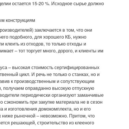
делии остается 15-20 %. Исходное сырье должно
ым конструкциям
роизводителей) заключается в том, что они
ичего подобного, для хорошего КБ, нужно
и клеить из отходов, то только отходы и
нимает – тот торгует много, дорого, и клиенты им
руса – высокая стоимость сертифицированных
енный цикл. И речь не только о станках, но и
бавив к производственным и сопутствующим
я, получаем оправданно высокую отпускную
зводители периодически организуют заманчивые
о сэкономить при закупке материала не в сезон
ма и изготовления домокомплекта, но и его
к ниже рыночной – невозможно. Притом, что
ется решающей, строительство из клееного