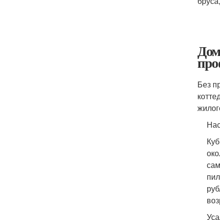
бруса
Дом
про
Без п
котте
жилог
Нас
Куб
око
сам
пил
руб
воз
Уса