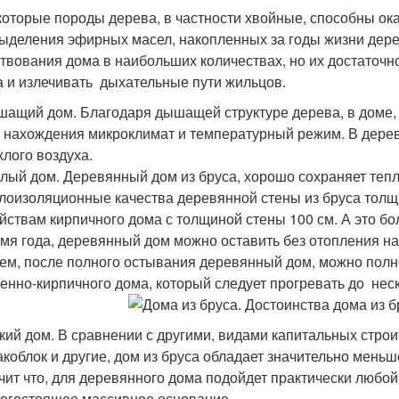
орые породы дерева, в частности хвойные, способны оказ
выделения эфирных масел, накопленных за годы жизни дере
твования дома в наибольших количествах, но их достаточно,
а и излечивать дыхательные пути жильцов.
ащий дом. Благодаря дышащей структуре дерева, в доме,
 нахождения микроклимат и температурный режим. В деревя
хлого воздуха.
лый дом. Деревянный дом из бруса, хорошо сохраняет тепл
лоизоляционные качества деревянной стены из бруса тол
йствам кирпичного дома с толщиной стены 100 см. А это б
мя года, деревянный дом можно оставить без отопления на с
ем, после полного остывания деревянный дом, можно полнос
енно-кирпичного дома, который следует прогревать до неск
кий дом. В сравнении с другими, видами капитальных строи
коблок и другие, дом из бруса обладает значительно меньш
чит что, для деревянного дома подойдет практически любо
огостоящее массивное основание.