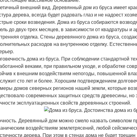
етичный внешний вид. Деревянный дом из бруса имеет кр
стура дерева, всегда будет радовать глаз и не надоест хозя
трые сроки возведения. Дома из бруса собираются возводят
ель до двух-трех месяцев, в зависимости от квадратуры и 
тренняя отделка. Стены деревянного дома из бруса, созда
олнительных расходов на внутреннюю отделку. Естественн
ерьер.
говечность дома из бруса. При соблюдении стандартной тех
аботанной веками, при правильном уходе, и обработке со
ойчив к внешним воздействиям непогоды, повышенной вла
служит сто лет и более. Хорошим подтверждением долгов
меры домов северных регионов нашей земли, которые возв
ествовало современных защитных средств древесины, но э
чности эксплуатационных свойств деревянных строений.
чность. Деревянный дом можно смело назвать символом про
аническим воздействиям землетрясений, любой сейсмическ
стичности дерева. При этом в стенах дома не будет трещи