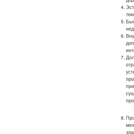
Эст
тек
Быс
нед
Вну
доп
инт
Дол
отр
уст
про
при
сущ
про
Про
мех
эла