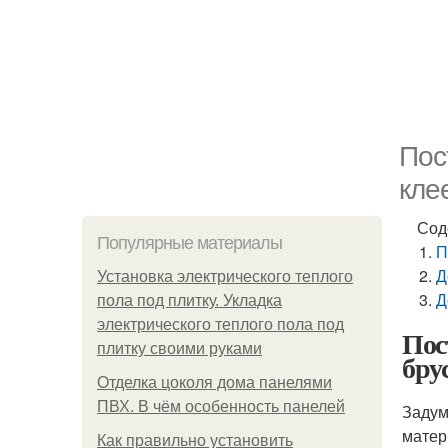
Пос
кле
Сод
Популярные материалы
П
Д
Установка электрического теплого
Д
пола под плитку. Укладка
электрического теплого пола под
Пос
плитку своими руками
бру
Отделка цоколя дома панелями
ПВХ. В чём особенность панелей
Задум
матер
Как правильно установить