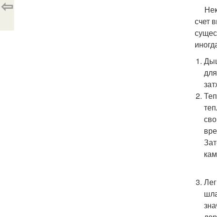
⇦
Некот
счет 
сущес
иногд
Дыш
для
зат
Теп
теп
сво
вре
Зат
кам
Лег
шла
зна
дор