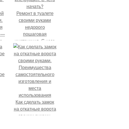
ей
Ремонт в туалете
и.
своими руками
ня
недорого
 —
пошаговая
о-
инструкция. С чего
начать?
ое
Как сделать замок
на откатные ворота
своими руками.
Преимущества