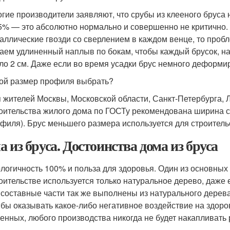
гие производители заявляют, что срубы из клееного бруса н
5% — это абсолютно нормально и совершенно не критично. 
аллические гвозди со сверлением в каждом венце, то пробл
аем удлиненный наплыв по бокам, чтобы каждый брусок, н
ло 2 см. Даже если во время усадки брус немного деформир
ой размер профиля выбрать?
 жителей Москвы, Московской области, Санкт-Петербурга, 
оительства жилого дома по ГОСТу рекомендована ширина с
филя). Брус меньшего размера используется для строитель
а из бруса. Достоинства дома из бруса
логичность 100% и польза для здоровья. Один из основны
оительстве используется только натуральное дерево, даже 
 составные части так же выполнены из натурального дерева
 бы оказывать какое-либо негативное воздействие на здор
енных, любого производства никогда не будет накапливат