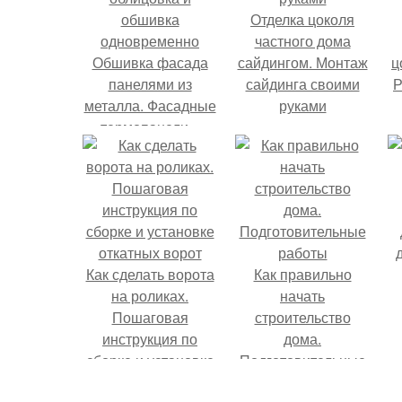
Отделка цоколя
частного дома
Обшивка фасада
сайдингом. Монтаж
ц
панелями из
сайдинга своими
Р
металла. Фасадные
руками
термопанели –
облицовка и
обшивка
одновременно
Как сделать ворота
Как правильно
на роликах.
начать
Пошаговая
строительство
инструкция по
дома.
сборке и установке
Подготовительные
откатных ворот
работы