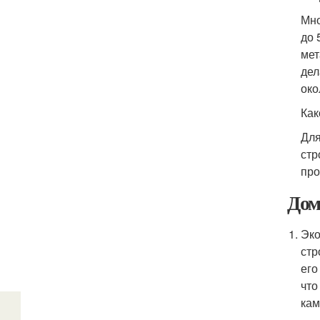
Мно
до 
мет
дел
око
Как
Для
стр
про
Дом
Эко
стр
его
что
кам