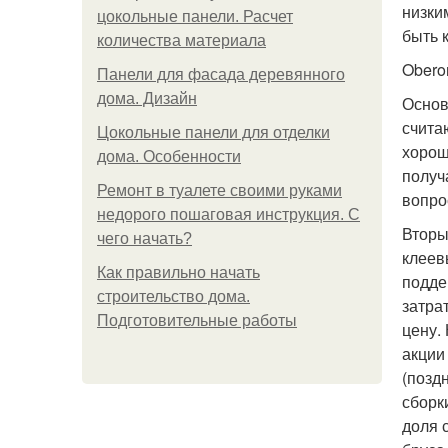
низки
цокольные панели. Расчет
быть 
количества материала
Obero
Панели для фасада деревянного
дома. Дизайн
Основ
счита
Цокольные панели для отделки
хорош
дома. Особенности
получа
Ремонт в туалете своими руками
вопро
недорого пошаговая инструкция. С
Вторы
чего начать?
клеев
Как правильно начать
подде
строительство дома.
затра
Подготовительные работы
цену.
акции
(позд
сборк
доля 