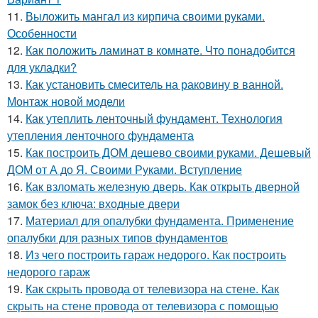
11.
Выложить мангал из кирпича своими руками.
Особенности
12.
Как положить ламинат в комнате. Что понадобится
для укладки?
13.
Как установить смеситель на раковину в ванной.
Монтаж новой модели
14.
Как утеплить ленточный фундамент. Технология
утепления ленточного фундамента
15.
Как построить ДОМ дешево своими руками. Дешевый
ДОМ от А до Я. Своими Руками. Вступление
16.
Как взломать железную дверь. Как открыть дверной
замок без ключа: входные двери
17.
Материал для опалубки фундамента. Применение
опалубки для разных типов фундаментов
18.
Из чего построить гараж недорого. Как построить
недорого гараж
19.
Как скрыть провода от телевизора на стене. Как
скрыть на стене провода от телевизора с помощью