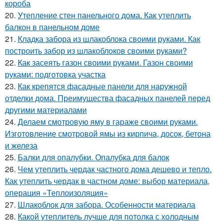
короба
20.
Утепление стен панельного дома. Как утеплить
балкон в панельном доме
21.
Кладка забора из шлакоблока своими руками. Как
построить забор из шлакоблоков своими руками?
22.
Как засеять газон своими руками. Газон своими
руками: подготовка участка
23.
Как крепятся фасадные панели для наружной
отделки дома. Преимущества фасадных панелей перед
другими материалами
24.
Делаем смотровую яму в гараже своими руками.
Изготовление смотровой ямы из кирпича, досок, бетона
и железа
25.
Балки для опалубки. Опалубка для балок
26.
Чем утеплить чердак частного дома дешево и тепло.
Как утеплить чердак в частном доме: выбор материала,
операция «Теплоизоляция»
27.
Шлакоблок для забора. Особенности материала
28.
Какой утеплитель лучше для потолка с холодным