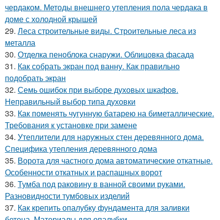
чердаком. Методы внешнего утепления пола чердака в
доме с холодной крышей
29.
Леса строительные виды. Строительные леса из
металла
30.
Отделка пеноблока снаружи. Облицовка фасада
31.
Как собрать экран под ванну. Как правильно
подобрать экран
32.
Семь ошибок при выборе духовых шкафов.
Неправильный выбор типа духовки
33.
Как поменять чугунную батарею на биметаллические.
Требования к установке при замене
34.
Утеплители для наружных стен деревянного дома.
Специфика утепления деревянного дома
35.
Ворота для частного дома автоматические откатные.
Особенности откатных и распашных ворот
36.
Тумба под раковину в ванной своими руками.
Разновидности тумбовых изделий
37.
Как крепить опалубку фундамента для заливки
бетона. Материалы для опалубки