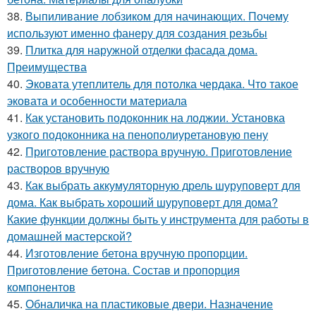
38.
Выпиливание лобзиком для начинающих. Почему
используют именно фанеру для создания резьбы
39.
Плитка для наружной отделки фасада дома.
Преимущества
40.
Эковата утеплитель для потолка чердака. Что такое
эковата и особенности материала
41.
Как установить подоконник на лоджии. Установка
узкого подоконника на пенополиуретановую пену
42.
Приготовление раствора вручную. Приготовление
растворов вручную
43.
Как выбрать аккумуляторную дрель шуруповерт для
дома. Как выбрать хороший шуруповерт для дома?
Какие функции должны быть у инструмента для работы в
домашней мастерской?
44.
Изготовление бетона вручную пропорции.
Приготовление бетона. Состав и пропорция
компонентов
45.
Обналичка на пластиковые двери. Назначение