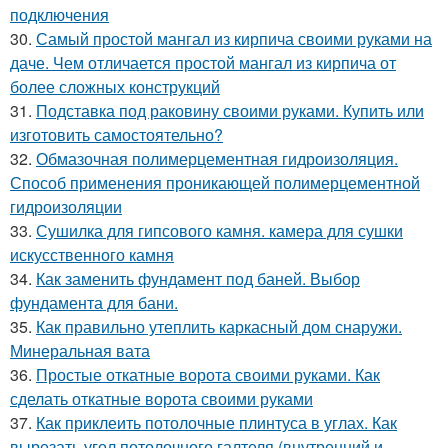
подключения
30.
Самый простой мангал из кирпича своими руками на
даче. Чем отличается простой мангал из кирпича от
более сложных конструкций
31.
Подставка под раковину своими руками. Купить или
изготовить самостоятельно?
32.
Обмазочная полимерцементная гидроизоляция.
Способ применения проникающей полимерцементной
гидроизоляции
33.
Сушилка для гипсового камня. камера для сушки
искусственного камня
34.
Как заменить фундамент под баней. Выбор
фундамента для бани.
35.
Как правильно утеплить каркасный дом снаружи.
Минеральная вата
36.
Простые откатные ворота своими руками. Как
сделать откатные ворота своими руками
37.
Как приклеить потолочные плинтуса в углах. Как
вырезать угол потолочного галтеля (внутренний и