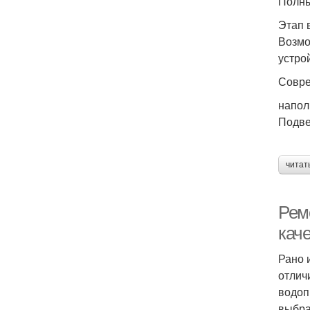
Полны
Этап 
Возмо
устро
Совре
напол
Подве
читат
Ремо
кач
Рано 
отлич
водоп
выбра