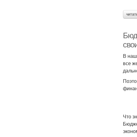
читат
Бюд
сво
В наш
все ж
дальн
Поэто
финан
Что з
Бюдже
эконо