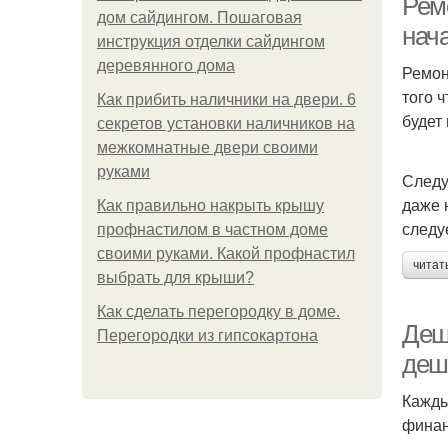
Рем
дом сайдингом. Пошаговая
нач
инструкция отделки сайдингом
деревянного дома
Ремон
того 
Как прибить наличники на двери. 6
будет
секретов установки наличников на
межкомнатные двери своими
руками
Следу
даже 
Как правильно накрыть крышу
следу
профнастилом в частном доме
своими руками. Какой профнастил
читат
выбрать для крыши?
Как сделать перегородку в доме.
Деш
Перегородки из гипсокартона
деш
Кажды
финан