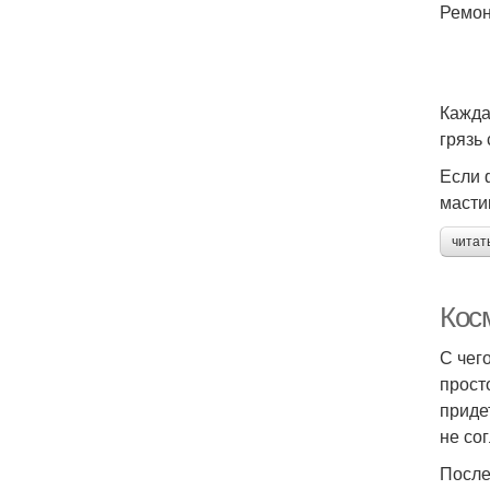
Ремон
Кажда
грязь
Если 
масти
читат
Кос
С чег
прост
приде
не со
После