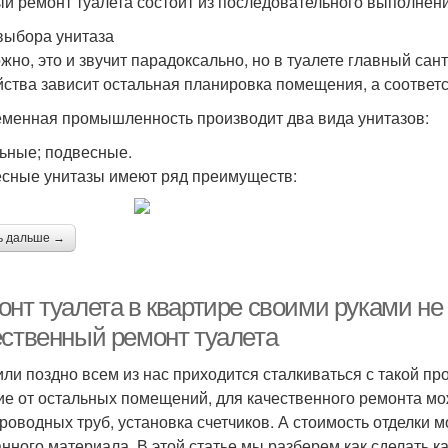
й ремонт туалета состоит из последовательного выполнени
выбора унитаза
жно, это и звучит парадоксально, но в туалете главный сан
йства зависит остальная планировка помещения, а соответс
менная промышленность производит два вида унитазов:
ьные; подвесные.
сные унитазы имеют ряд преимуществ:
ь дальше →
нт туалета в квартире своими руками не 
ественный ремонт туалета
или поздно всем из нас приходится сталкиваться с такой пр
ие от остальных помещений, для качественного ремонта мо
роводных труб, установка счетчиков. А стоимость отделки м
нного материала. В этой статье мы разберем как сделать 