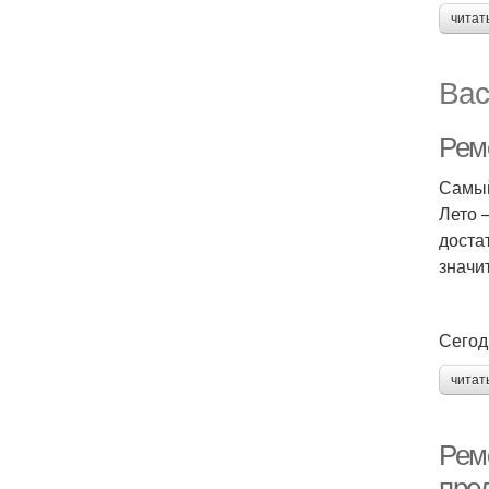
читат
Вас
Рем
Самый
Лето 
доста
значи
Сегод
читат
Рем
пре