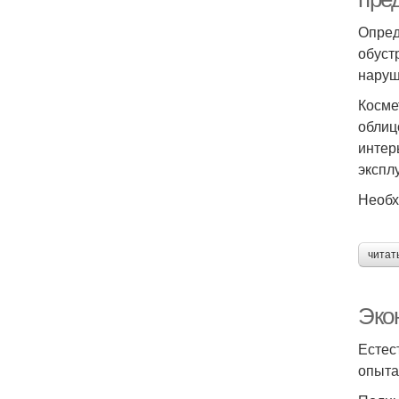
Опред
обуст
наруш
Косме
облиц
интер
экспл
Необх
читат
Эко
Естес
опыта