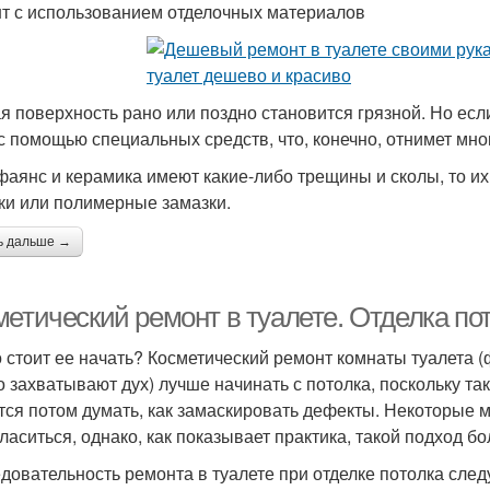
т с использованием отделочных материалов
я поверхность рано или поздно становится грязной. Но есл
 с помощью специальных средств, что, конечно, отнимет мног
фаянс и керамика имеют какие-либо трещины и сколы, то и
ки или полимерные замазки.
ь дальше →
метический ремонт в туалете. Отделка по
о стоит ее начать? Косметический ремонт комнаты туалета 
о захватывают дух) лучше начинать с потолка, поскольку так
тся потом думать, как замаскировать дефекты. Некоторые 
гласиться, однако, как показывает практика, такой подход б
довательность ремонта в туалете при отделке потолка сле