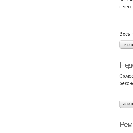
с чего
Весь 
читат
Нед
Самос
рекон
читат
Рем