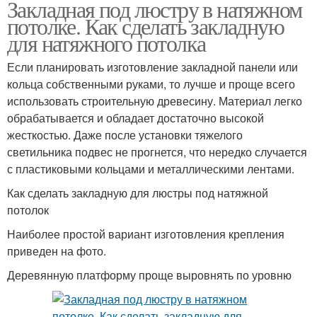
Закладная под люстру в натяжном
Закладные под
Потолок с пластиковой
потолке. Как сделать закладную
натяжной потолок
закладной
для натяжного потолка
Если планировать изготовление закладной панели или
Требования к
кольца собственными руками, то лучше и проще всего
Потолок без закладной
креплению
использовать строительную древесину. Материал легко
обрабатывается и обладает достаточно высокой
жесткостью. Даже после установки тяжелого
светильника подвес не прогнется, что нередко случается
с пластиковыми кольцами и металлическими лентами.
Как сделать закладную для люстры под натяжной
потолок
Наиболее простой вариант изготовления крепления
приведен на фото.
Деревянную платформу проще выровнять по уровню