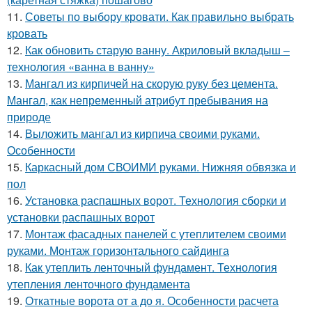
11.
Советы по выбору кровати. Как правильно выбрать
кровать
12.
Как обновить старую ванну. Акриловый вкладыш –
технология «ванна в ванну»
13.
Мангал из кирпичей на скорую руку без цемента.
Мангал, как непременный атрибут пребывания на
природе
14.
Выложить мангал из кирпича своими руками.
Особенности
15.
Каркасный дом СВОИМИ руками. Нижняя обвязка и
пол
16.
Установка распашных ворот. Технология сборки и
установки распашных ворот
17.
Монтаж фасадных панелей с утеплителем своими
руками. Монтаж горизонтального сайдинга
18.
Как утеплить ленточный фундамент. Технология
утепления ленточного фундамента
19.
Откатные ворота от а до я. Особенности расчета