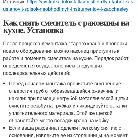
Источник:
https://aystroika.info/stati/smesitel-dlya-kuhni-kak-
ustanovit-spisok-neobhodimyh-instrumentov-i-zapchastey
Как снять смеситель с раковины на
кухне. Установка
После процесса демонтажа старого крана и проверки
нового оборудования можно наконец приступить к
работе и поменять смеситель на кухне. Порядок работ
определяется осуществлением следующих
последовательных действий:
Перед началом монтажа прочистите внутренние
отверстия труб от образовавшейся ржавчины и
накипи: при помощи негрубой металлической щетки
очистите резьбу на трубках и ликвидируйте остатки
уплотнительного материала. Этой же щеткой
обработайте место посадки крана на мойку.
Если ваша раковина подлежит легкому снятию с
основания, извлеките ее из столешницы на момент