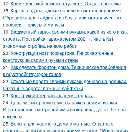
17.
Косметический ремонт в туалете. Отделка потолка
18.
Каркас под фасадные панели из металлопрофиля.
Обрешетка для сайдинга из бруса или металлического
профиля – плюсы и минусы
19.
Бюджетный гараж своими руками, какой из чего и как
строить. Постройка гаража летом 2021 г. часть №1
экономная стройка, начало работ
20.
Конструкции из гипсокартона. Гипсокартонные
конструкции своими руками стены
21.
Как сделать фронтон дома. Технические требования
к обустройству фронтонов
22.
Откатные ворота своими руками дешево на роликах.
Откатные ворота: важные лайфхаки
23.
Конструкция террасы к дому. Терраса
24.
Делаем смотровую яму в гараже своими руками.
Изготовление смотровой ямы из кирпича, досок, бетона
и железа
25.
Ворота для частного дома откатные. Откатные
ворота — идеи реализации своими руками. Обзор самых