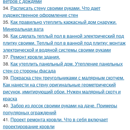
ветров с дождями
34.
Расписать стену своими руками. Что дает
художественное оформление стен
35.
Как правильно утеплить каркасный дом снаружи.
Минеральная вата
36.
Как сделать теплый пол в ванной электрический под
плитку своими. Теплый пол в ванной под плитку: монтаж
электрической и водяной системы своими руками
37.
Ремонт кровли здания.
38.
Как утеплить панельный дом. Утепление панельных
стен со стороны фасада
39.
Покраска стен треугольниками с малярным скотчем.
Как нанести на стену оригинальные геометрический
рисунок, имитирующий обои. Нужен малярный скотч и
краска
40.
Забор из досок своими руками на даче. Примеры
популярных ограждений
41.
Проект ремонта кровли. Что в себя включает
проектирование кровли