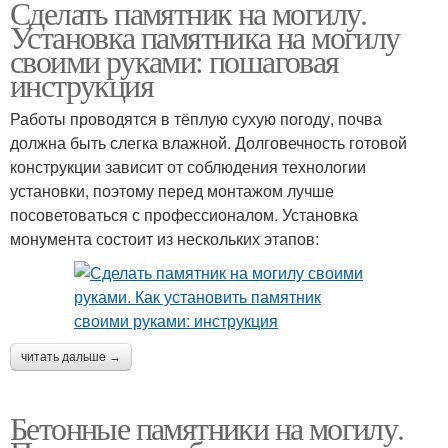
Сделать памятник на могилу.
Памятники из
Гранитный памятник
Установка памятника на могилу
искусственного камня
своими руками: пошаговая
инструкция
Работы проводятся в тёплую сухую погоду, почва
Бетонные памятники
Памятники на могилу
должна быть слегка влажной. Долговечность готовой
конструкции зависит от соблюдения технологии
установки, поэтому перед монтажом лучше
посоветоваться с профессионалом. Установка
Ритуальный памятник
Памятник из бетона
монумента состоит из нескольких этапов:
Плиты из бетона
Мрамор из бетона
читать дальше →
Бетонные памятники на могилу.
Памятники на кладбище