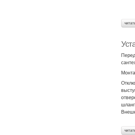
читат
Уст
Перед
санте
Монта
Отклю
высту
отвер
шланг
Внешн
читат