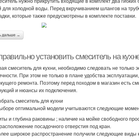
еситель нужно прикрутить входящие в комплект два гибких
й для холодной воды. Перед вкручиванием шлангов на тру
адки, которые также предусмотрены в комплекте поставки.
ь дальше →
 правильно установить смеситель на кухн
ая смеситель для кухни, необходимо следовать не только э
ичности. При этом не только в плане удобства эксплуатации
екущего ремонта. Поэтому перед походом в магазин есть с
рукций и нюансы их подключения.
ыбрать смеситель для кухни
ыборе оптимальной модели учитываются следующие момен
иты и глубина раковины ; наличие на мойке свободного про
расположение посадочного отверстия под кран.
лее широкое распространение получили следующие виды к