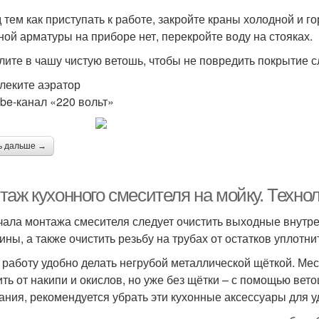
 тем как приступать к работе, закройте краны холодной и г
ной арматуры на приборе нет, перекройте воду на стояках.
лите в чашу чистую ветошь, чтобы не повредить покрытие 
влеките аэратор
be‑канал «220 вольт»
ь дальше →
аж кухонного смесителя на мойку. Технол
чала монтажа смесителя следует очистить выходные внутре
ины, а также очистить резьбу на трубах от остатков уплотн
 работу удобно делать негрубой металлической щёткой. Мес
ить от накипи и окислов, но уже без щётки – с помощью вет
ания, рекомендуется убрать эти кухонные аксессуары для 