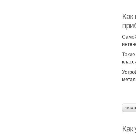
Как
при
Самой
интен
Такие
класс
Устро
метал
читат
Как 