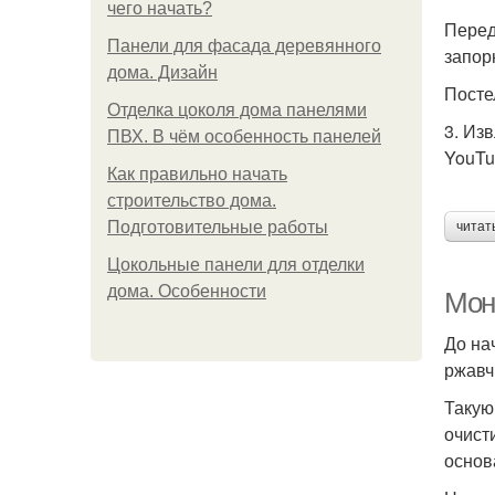
чего начать?
Перед
Панели для фасада деревянного
запор
дома. Дизайн
Посте
Отделка цоколя дома панелями
3. Из
ПВХ. В чём особенность панелей
YouTu
Как правильно начать
строительство дома.
Подготовительные работы
читат
Цокольные панели для отделки
дома. Особенности
Монт
До на
ржавч
Такую
очист
основ