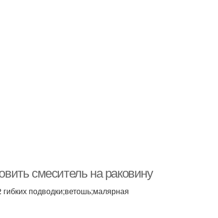
новить смеситель на раковину
2 гибких подводки;ветошь;малярная