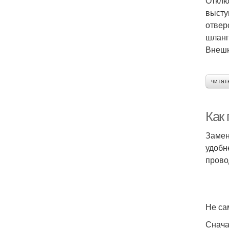
Отклю
высту
отвер
шланг
Внешн
читат
Как 
Замен
удобн
прово
Не са
Снача