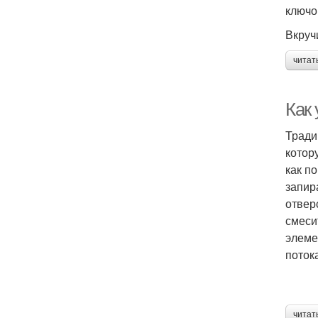
ключо
Вкруч
читат
Как
Тради
котор
как п
запир
отвер
смеси
элеме
поток
читат