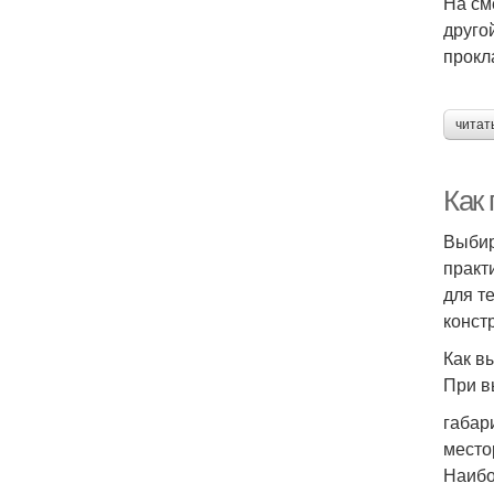
На см
друго
прокл
читат
Как
Выбир
практ
для т
конст
Как в
При в
габар
место
Наибо