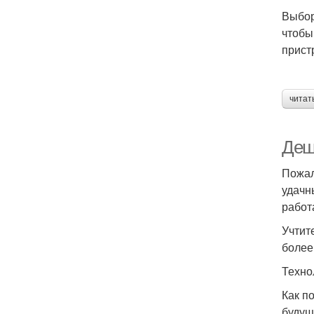
Выбор
чтобы
прист
читат
Деш
Пожал
удачн
работ
Учтит
более
Техно
Как п
будущ