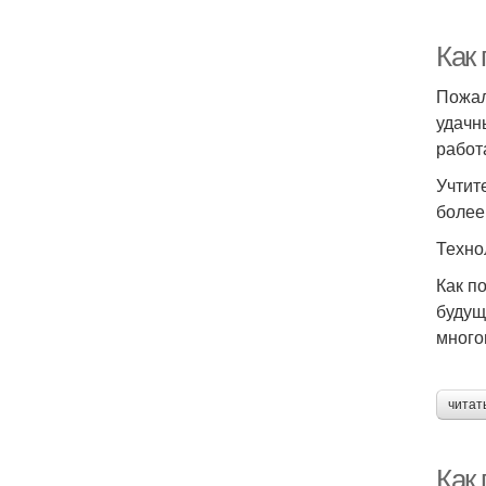
Как
Пожал
удачн
работ
Учтит
более
Техно
Как п
будущ
много
читат
Как