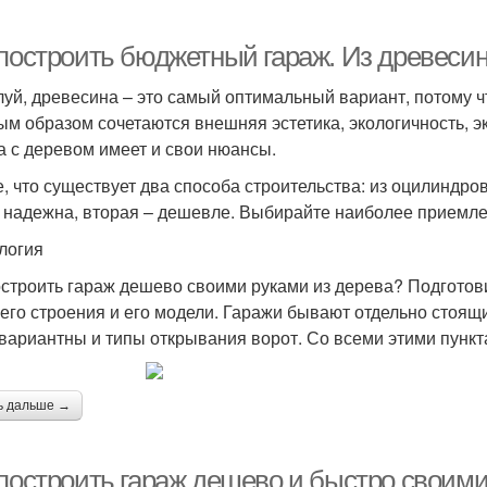
 построить бюджетный гараж. Из древеси
уй, древесина – это самый оптимальный вариант, потому что
ым образом сочетаются внешняя эстетика, экологичность, эк
а с деревом имеет и свои нюансы.
е, что существует два способа строительства: из оцилиндро
 надежна, вторая – дешевле. Выбирайте наиболее приемле
логия
остроить гараж дешево своими руками из дерева? Подготов
его строения и его модели. Гаражи бывают отдельно стоящ
вариантны и типы открывания ворот. Со всеми этими пункт
ь дальше →
 построить гараж дешево и быстро своими