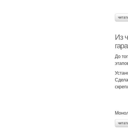
читат
Из 
гар
До то
этапо
Устан
Сдела
скреп
Монол
читат