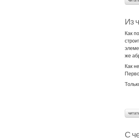
читат
Из ч
Как п
строи
элеме
же аб
Как н
Перво
Тольк
читат
С че