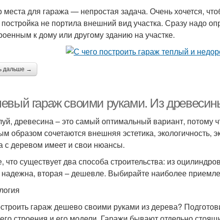
 места для гаража — непростая задача. Очень хочется, что
 постройка не портила внешний вид участка. Сразу надо оп
роенным к дому или другому зданию на участке.
ь дальше →
евый гараж своими руками. Из древесин
уй, древесина – это самый оптимальный вариант, потому что
ым образом сочетаются внешняя эстетика, экологичность, эк
а с деревом имеет и свои нюансы.
е, что существует два способа строительства: из оцилиндро
 надежна, вторая – дешевле. Выбирайте наиболее приемле
логия
остроить гараж дешево своими руками из дерева? Подготов
его строения и его модели. Гаражи бывают отдельно стоящ