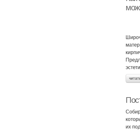
мож
Широч
матер
кирпи
Предл
эстет
читат
Пос
Собир
котор
их по