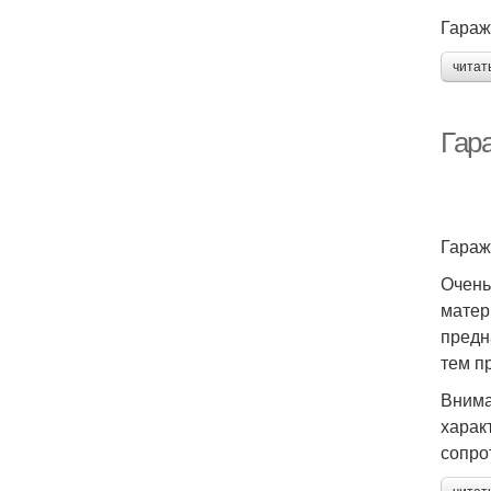
Гараж
читат
Гар
Гараж
Очень
матер
предн
тем п
Внима
харак
сопро