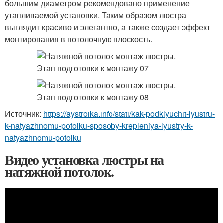
большим диаметром рекомендовано применение
утапливаемой установки. Таким образом люстра
выглядит красиво и элегантно, а также создает эффект
монтирования в потолочную плоскость.
Источник:
https://aystroika.info/stati/kak-podklyuchit-lyustru-
k-natyazhnomu-potolku-sposoby-krepleniya-lyustry-k-
natyazhnomu-potolku
Видео установка люстры на
натяжной потолок.