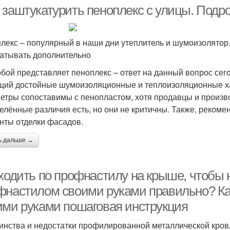
 заштукатурить пеноплекс с улицы. Подр
лекс – популярный в наши дни утеплитель и шумоизолятор.
атывать дополнительно
обой представляет пеноплекс – ответ на данный вопрос сег
ий достойные шумоизоляционные и теплоизоляционные ха
етры сопоставимы с пенопластом, хотя продавцы и произво
елённые различия есть, но они не критичны. Также, рекоме
нты отделки фасадов.
ь дальше →
ходить по профнастилу на крыше, чтобы н
фнастилом своими руками правильно? К
ими руками пошаговая инструкция
инства и недостатки профилированной металлической кров