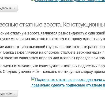
ь дальше →
весные откатные ворота. Конструкционн
сные откатные ворота являются разновидностью сдвижной 
апуске механизма полотно отъезжает в сторону вдоль нару
ие данного типа въездной группы состоит в месте распол
и. Балка закрепляется на опорном столбе в верхней части 
ки полотно сдвигается вправо или влево от проезда при по
алисты отмечают, что конструкция откатных подвесных вор
е. С одним уточнением – консоль монтируется сверху проема
ь дальше →