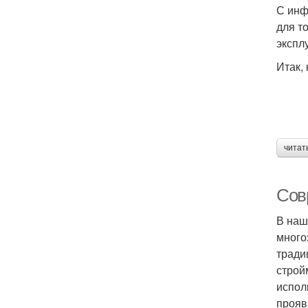
С инф
для т
экспл
Итак,
читат
Сов
В наш
много
тради
строй
испол
прояв