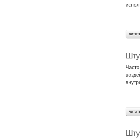
испол
читат
Шту
Часто
возде
внутр
читат
Шту