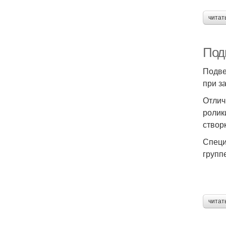
читат
Под
Подве
при з
Отлич
ролик
створ
Специ
групп
читат