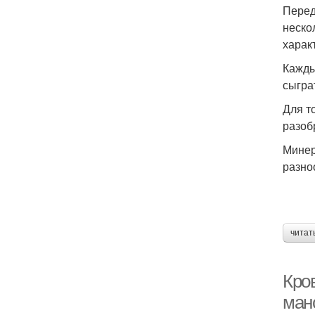
Перед
неско
харак
Кажды
сыгра
Для т
разоб
Минер
разно
читат
Кро
ман