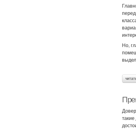
Главн
перед
класс
вариа
интер
Но, г
помещ
выдел
читат
Пре
Довер
такие
досто