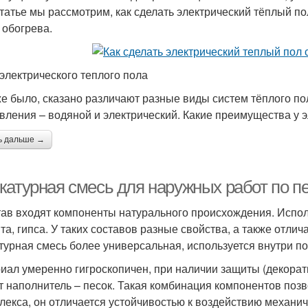
статье мы рассмотрим, как сделать электрический тёплый п
 обогрева.
электрического теплого пола
же было, сказано различают разные виды систем тёплого п
вления – водяной и электрический. Какие преимущества у 
ь дальше →
катурная смесь для наружных работ по п
тав входят компоненты натурального происхождения. Испол
та, гипса. У таких составов разные свойства, а также отли
турная смесь более универсальная, используется внутри п
иал умеренно гигроскопичен, при наличии защиты (декорати
т наполнитель – песок. Такая комбинация компонентов поз
лекса, он отличается устойчивостью к воздействию механич