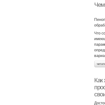
Чем
Пеноп
обраб
Что с
имеющ
парам
опред
вариа
читат
Как 
про
сво
Досто