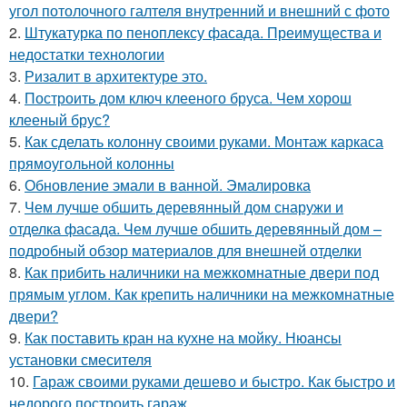
угол потолочного галтеля внутренний и внешний с фото
2.
Штукатурка по пеноплексу фасада. Преимущества и
недостатки технологии
3.
Ризалит в архитектуре это.
4.
Построить дом ключ клееного бруса. Чем хорош
клееный брус?
5.
Как сделать колонну своими руками. Монтаж каркаса
прямоугольной колонны
6.
Обновление эмали в ванной. Эмалировка
7.
Чем лучше обшить деревянный дом снаружи и
отделка фасада. Чем лучше обшить деревянный дом –
подробный обзор материалов для внешней отделки
8.
Как прибить наличники на межкомнатные двери под
прямым углом. Как крепить наличники на межкомнатные
двери?
9.
Как поставить кран на кухне на мойку. Нюансы
установки смесителя
10.
Гараж своими руками дешево и быстро. Как быстро и
недорого построить гараж