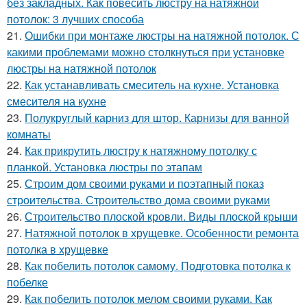
без закладных. Как повесить люстру на натяжной
потолок: 3 лучших способа
21.
Ошибки при монтаже люстры на натяжной потолок. С
какими проблемами можно столкнуться при установке
люстры на натяжной потолок
22.
Как устанавливать смеситель на кухне. Установка
смесителя на кухне
23.
Полукруглый карниз для штор. Карнизы для ванной
комнаты
24.
Как прикрутить люстру к натяжному потолку с
планкой. Установка люстры по этапам
25.
Строим дом своими руками и поэтапный показ
строительства. Строительство дома своими руками
26.
Строительство плоской кровли. Виды плоской крыши
27.
Натяжной потолок в хрущевке. Особенности ремонта
потолка в хрущевке
28.
Как побелить потолок самому. Подготовка потолка к
побелке
29.
Как побелить потолок мелом своими руками. Как