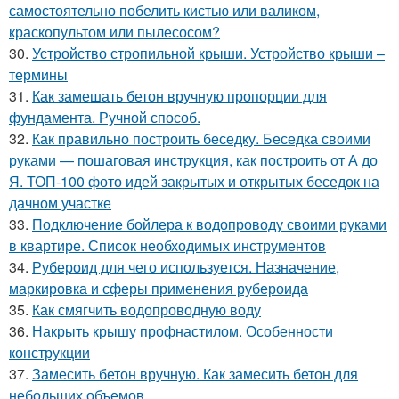
самостоятельно побелить кистью или валиком,
краскопультом или пылесосом?
30.
Устройство стропильной крыши. Устройство крыши –
термины
31.
Как замешать бетон вручную пропорции для
фундамента. Ручной способ.
32.
Как правильно построить беседку. Беседка своими
руками — пошаговая инструкция, как построить от А до
Я. ТОП-100 фото идей закрытых и открытых беседок на
дачном участке
33.
Подключение бойлера к водопроводу своими руками
в квартире. Список необходимых инструментов
34.
Рубероид для чего используется. Назначение,
маркировка и сферы применения рубероида
35.
Как смягчить водопроводную воду
36.
Накрыть крышу профнастилом. Особенности
конструкции
37.
Замесить бетон вручную. Как замесить бетон для
небольших объемов