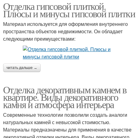
Отделка гипсовой плиткой.
Плюсы и минусы гипсовой плитки
Материал используется для оформления внутреннего
Камень для наружной
пространства объектов недвижимости. Он обладает
Кирпичики из гипса
отделки
следующими преимуществами:
Камень для внутренней
Натуральный камень
читать дальше →
отделки
Отделка декоративным камнем в
квартире. Виды декоративного
Натуральные камни
Плитка из гипса
камня и атмосфера интерьера
Современные технологии позволили создать аналоги
натуральных камней с невысокой стоимостью.
Материалы предназначены для применения в качестве
Камень на улице
Камень в интерьере
декоративной отделки интерьера. Виды декоративного