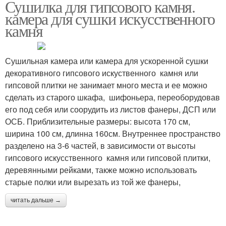
Сушилка для гипсового камня.
Камень из полиуретана
Декоративный камень
камера для сушки искусственного
камня
Сушильная камера или камера для ускоренной сушки
Гипсовый камень
Плитка под камень
декоративного гипсового искуственного камня или
гипсовой плитки не занимает много места и ее можно
сделать из старого шкафа, шифоньера, переоборудовав
его под себя или соорудить из листов фанеры, ДСП или
Декоративные камни
Камень в квартире
ОСБ. Приблизительные размеры: высота 170 см,
ширина 100 см, длинна 160см. Внутреннее пространство
разделено на 3-6 частей, в зависимости от высоты
гипсового искусственного камня или гипсовой плитки,
деревянными рейками, также можно использовать
Камень для отделки
Плитки из гипса
старые полки или вырезать из той же фанеры,
читать дальше →
Руки из гипса
Плитки под камень