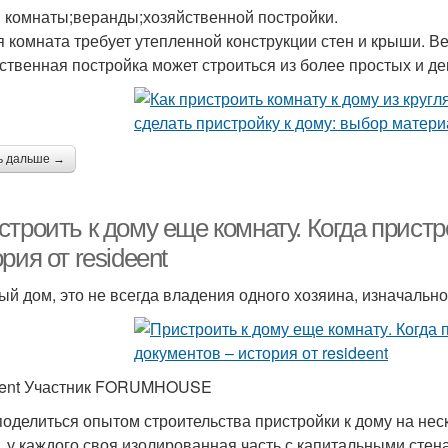
 комнаты;веранды;хозяйственной постройки.
 комната требует утепленной конструкции стен и крыши. В
ственная постройка может строиться из более простых и де
ь дальше →
троить к дому еще комнату. Когда пристр
рия от resideent
ый дом, это не всегда владения одного хозяина, изначально
eent Участник FORUMHOUSE
поделиться опытом строительства пристройки к дому на нес
, у каждого своя изолированная часть с капитальными стен