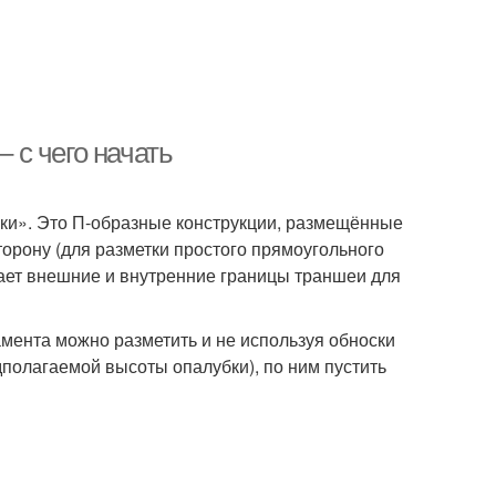
– с чего начать
ки». Это П-образные конструкции, размещённые
торону (для разметки простого прямоугольного
ает внешние и внутренние границы траншеи для
амента можно разметить и не используя обноски
дполагаемой высоты опалубки), по ним пустить