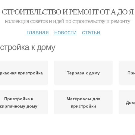
СТРОИТЕЛЬСТВО И РЕМОНТ ОТ А ДО Я
коллекция советов и идей по строительству и ремонту
главная
новости
статьи
стройка к дому
ркасная пристройка
Терраса к дому
При
Пристройка к
Материалы для
Дом
кирпичному дому
пристройки
ревянная пристройка
Пристройки из бруса
Сое