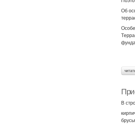
Поэто
Об ос
терра
Особе
Терра
фунда
читат
При
В стр
кирпи
брусь