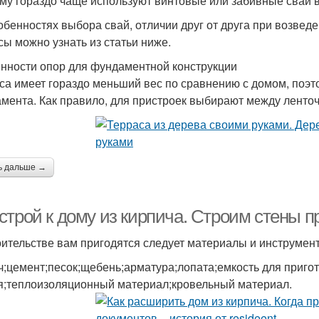
му гораздо чаще используют винтовые или забивные сваи в
обенностях выбора свай, отличии друг от друга при возведе
сы можно узнать из статьи ниже.
нности опор для фундаментной конструкции
са имеет гораздо меньший вес по сравнению с домом, поэт
мента. Как правило, для пристроек выбирают между лент
ь дальше →
строй к дому из кирпича. Строим стены п
оительстве вам пригодятся следует материалы и инструмен
ч;цемент;песок;щебень;арматура;лопата;емкость для приг
я;теплоизоляционный материал;кровельный материал.