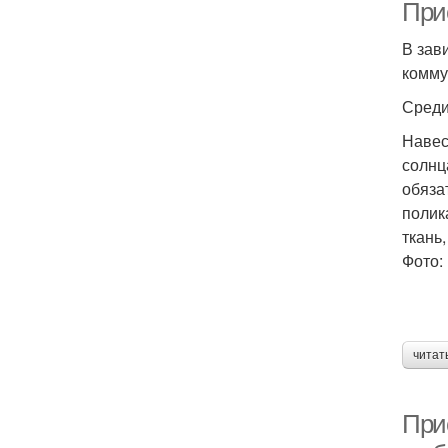
При
В зав
комму
Среди
Навес
солнц
обяза
полик
ткань
Фото:
читат
Прис