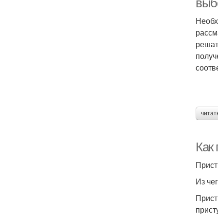
выб
Необх
рассм
решат
получ
соотв
читат
Как 
Прист
Из че
Прист
прист