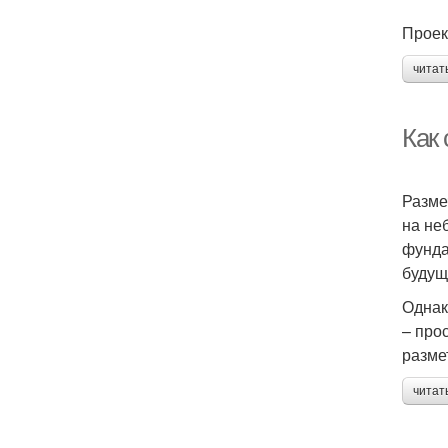
Проек
читат
Как 
Разме
на не
фунда
будущ
Однак
– про
разме
читат