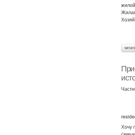
жилой
Жилая
Хозяй
читат
Прис
исто
Частн
resid
Хочу 
семьи