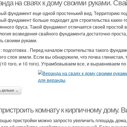
анда на сваях к дому своими руками. Св
ый фундамент еще одной простенький вид. Территорию под 
ый фундамент больше подходит для строительства каких-то
Пристройка к
Пристройка к дачному
Прист
янного бруса. Такой фундамент отличается своей простой 
деревянному дому
домику
логия возведения свайного фундамента достаточно проста, 
ть своими руками.
: подготовка . Перед началом строительства такого фундам
его слоя земли. Если вы обнаружили, что почва глинистая,
 (10 того, и 10 того). Утрамбовываем все, и выравниваем п
ь дальше →
 пристроить комнату к кирпичному дому. 
ощью пристройки можно запросто увеличить площадь дома,