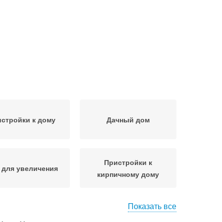
стройки к дому
Дачный дом
Пристройки к
 для увеличения
кирпичному дому
Показать все
динение с домом
Пристройка из бруса