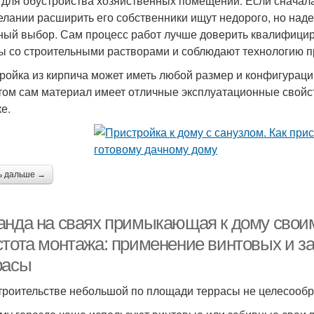
 для обустройства хозяйственных помещений. Если сначал
елании расширить его собственники ищут недорого, но над
ный выбор. Сам процесс работ лучше доверить квалифици
ы со строительными растворами и соблюдают технологию пр
ройка из кирпича может иметь любой размер и конфигураци
том сам материал имеет отличные эксплуатационные свойст
е.
ь дальше →
анда на сваях примыкающая к дому свои
стота монтажа: применение винтовых и з
расы
троительстве небольшой по площади террасы не целесообр