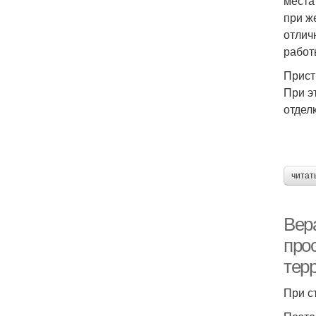
места
при ж
отлич
работ
Прист
При э
отделк
читат
Вер
про
тер
При с