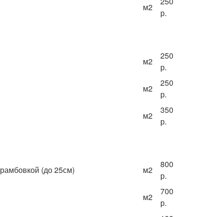
250
м
2
р.
250
м
2
р.
250
м
2
р.
350
м
2
р.
800
трамбовкой (до 25см)
м
2
р.
700
м
2
р.