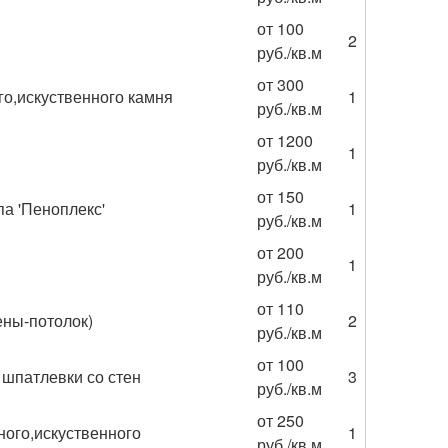
от 100
2
руб./кв.м
от 300
о,искуственного камня
1
руб./кв.м
от 1200
1
руб./кв.м
от 150
а 'Пеноплекс'
1
руб./кв.м
от 200
1
руб./кв.м
от 110
ены-потолок)
2
руб./кв.м
от 100
 шпатлевки со стен
3
руб./кв.м
от 250
ного,искуственного
1
руб./кв.м