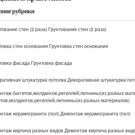
рние рубрики
тование стен (2 раза) Грунтование стен (2 раза)
товка стен основания Грунтовка стен основания
товка фасада Грунтовка фасада
ративная штукатурка потолка Декоративная штукатурка по
нтаж баггетов,молдингов,регеллей,лепнины(из разных мат
етов,молдингов,регеллей,лепнины(из разных материалов)
нтаж керамогранита (пол) Демонтаж керамогранита (пол)
нтаж кирпича разных видов Демонтаж кирпича разных вид