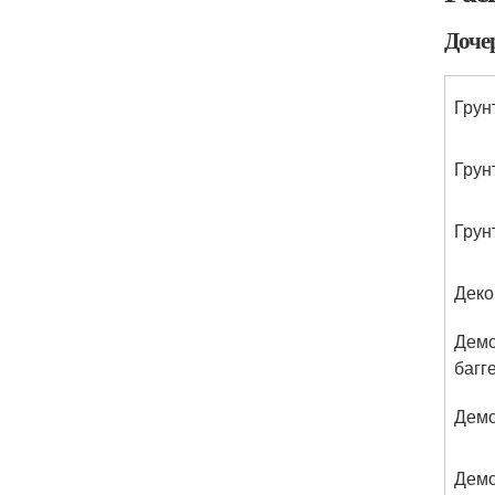
Доче
Грун
Грун
Грун
Деко
Демо
багг
Демо
Демо