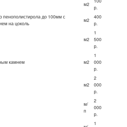
100
м
2
р.
о пенополистирола до 100мм с
400
м
2
ием на цоколь
р.
1
м
2
500
р.
1
нным камнем
м
2
000
р.
2
м
2
000
р.
2
м/
000
п
р.
1
м/