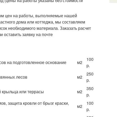
од (цены на работы указаны без стоимости
ком цен на работы, выполняемые нашей
частного дома или коттеджа, мы составляем
исок необходимого материала. Заказать расчет
 оставить заявку на почте
100
сов на подготовленное основание
м
2
р.
250
евянных лесов
м
2
р.
350
 крыльца или террасы
м
2
р.
в, защита кровли от брызг краски,
100
м
2
р.