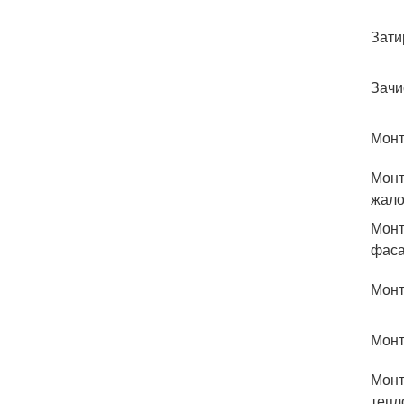
Зати
Зачи
Монт
Монт
жало
Монт
фаса
Монт
Монт
Монт
тепл