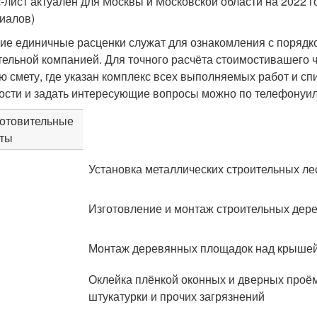
-лист актуален для Москвы и Московской области на 2022 г
иалов)
ие единичные расценки служат для ознакомления с поряд
тельной компанией. Для точного расчёта стоимостивашего 
ю смету, где указан комплекс всех выполняемых работ и сп
ости и задать интересующие вопросы можно по телефонуили
отовительные
ты
Установка металлических строительных ле
Изготовление и монтаж строительных дер
Монтаж деревянных площадок над крышей
Оклейка плёнкой оконных и дверных проёмо
штукатурки и прочих загрязнений