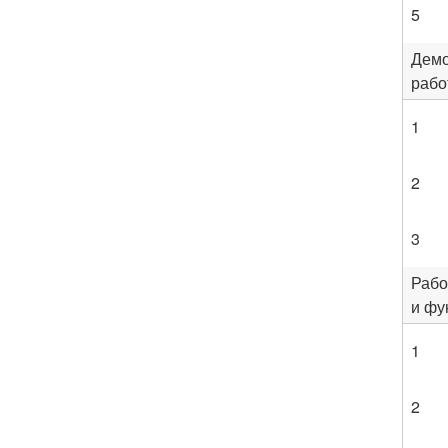
5
Дем
рабо
1
2
3
Рабо
и фу
1
2