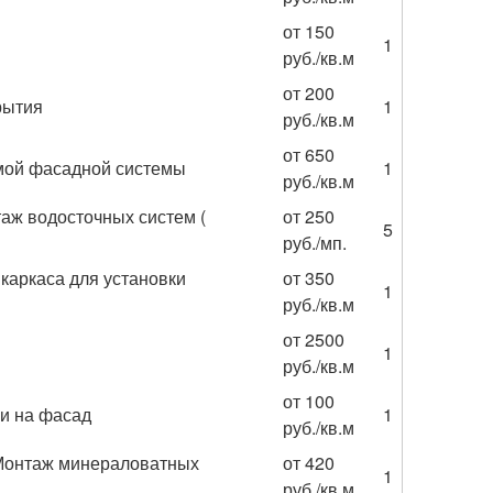
от 150
1
руб./кв.м
от 200
рытия
1
руб./кв.м
от 650
мой фасадной системы
1
руб./кв.м
аж водосточных систем (
от 250
5
руб./мп.
каркаса для установки
от 350
1
руб./кв.м
от 2500
1
руб./кв.м
от 100
ки на фасад
1
руб./кв.м
 Монтаж минераловатных
от 420
1
руб./кв.м