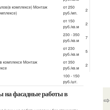
алов(в комплексе) Монтаж
от 250
2
омплексе)
руб./мп.
от 150
2
руб./кв.м
230 - 350
7
руб./кв.м
от 230
5
руб./кв.м
 в комплексе Монтаж
от 350
2
ексе
руб./кв.м
100 - 150
руб./шт.
ы на фасадные работы в
⇨