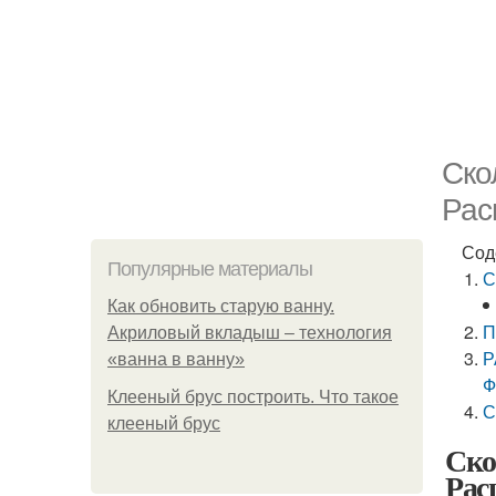
Ско
Рас
Сод
Популярные материалы
С
Как обновить старую ванну.
П
Акриловый вкладыш – технология
Р
«ванна в ванну»
Ф
Клееный брус построить. Что такое
С
клееный брус
Ско
Рас