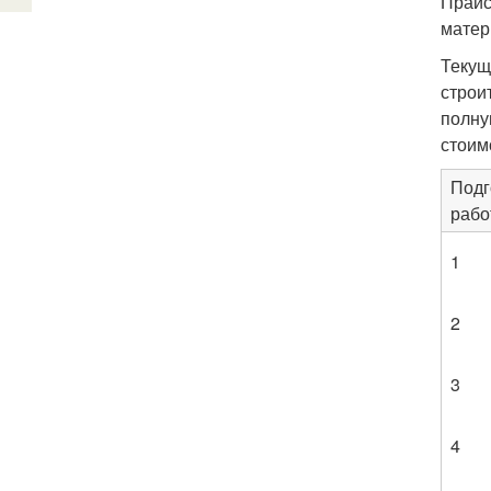
Прайс
матер
Текущ
строи
полну
стоим
Подг
рабо
1
2
3
4