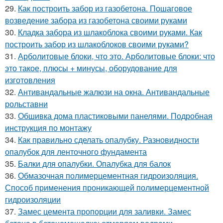
29.
Как построить забор из газобетона. Пошаговое
возведение забора из газобетона своими руками
30.
Кладка забора из шлакоблока своими руками. Как
построить забор из шлакоблоков своими руками?
31.
Арболитовые блоки, что это. Арболитовые блоки: что
это такое, плюсы + минусы, оборудование для
изготовления
32.
Антивандальные жалюзи на окна. Антивандальные
рольставни
33.
Обшивка дома пластиковыми панелями. Подробная
инструкция по монтажу
34.
Как правильно сделать опалубку. Разновидности
опалубок для ленточного фундамента
35.
Балки для опалубки. Опалубка для балок
36.
Обмазочная полимерцементная гидроизоляция.
Способ применения проникающей полимерцементной
гидроизоляции
37.
Замес цемента пропорции для заливки. Замес