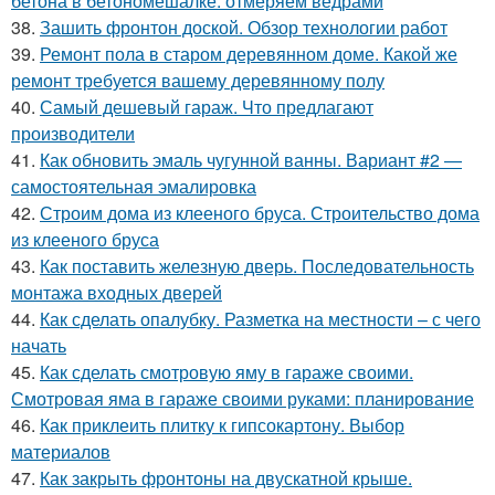
бетона в бетономешалке: отмеряем ведрами
38.
Зашить фронтон доской. Обзор технологии работ
39.
Ремонт пола в старом деревянном доме. Какой же
ремонт требуется вашему деревянному полу
40.
Самый дешевый гараж. Что предлагают
производители
41.
Как обновить эмаль чугунной ванны. Вариант #2 —
самостоятельная эмалировка
42.
Строим дома из клееного бруса. Строительство дома
из клееного бруса
43.
Как поставить железную дверь. Последовательность
монтажа входных дверей
44.
Как сделать опалубку. Разметка на местности – с чего
начать
45.
Как сделать смотровую яму в гараже своими.
Смотровая яма в гараже своими руками: планирование
46.
Как приклеить плитку к гипсокартону. Выбор
материалов
47.
Как закрыть фронтоны на двускатной крыше.