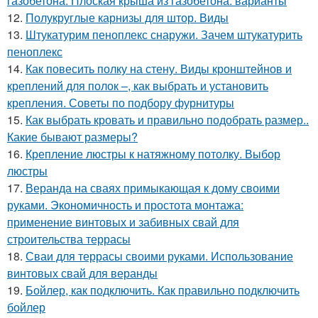
газобетона. Плоская крыша из газобетона: варианты
12.
Полукруглые карнизы для штор. Виды
13.
Штукатурим пеноплекс снаружи. Зачем штукатурить
пеноплекс
14.
Как повесить полку на стену. Виды кронштейнов и
креплений для полок –, как выбрать и установить
крепления. Советы по подбору фурнитуры
15.
Как выбрать кровать и правильно подобрать размер..
Какие бывают размеры?
16.
Крепление люстры к натяжному потолку. Выбор
люстры
17.
Веранда на сваях примыкающая к дому своими
руками. Экономичность и простота монтажа:
применение винтовых и забивных свай для
строительства террасы
18.
Сваи для террасы своими руками. Использование
винтовых свай для веранды
19.
Бойлер, как подключить. Как правильно подключить
бойлер