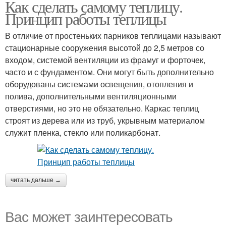
Как сделать самому теплицу.
Поликарбонатные
Материал для теплиц
Принцип работы теплицы
теплицы
В отличие от простеньких парников теплицами называют
стационарные сооружения высотой до 2,5 метров со
Теплицы из
входом, системой вентиляции из фрамуг и форточек,
Теплицы из стекла
профильной трубы
часто и с фундаментом. Они могут быть дополнительно
оборудованы системами освещения, отопления и
полива, дополнительными вентиляционными
Теплица из
отверстиями, но это не обязательно. Каркас теплиц
гипсокартонного
Бюджетная теплица
строят из дерева или из труб, укрывным материалом
профиля
служит пленка, стекло или поликарбонат.
Теплица из
Супер теплицы
пластиковых труб
читать дальше →
Вас может заинтересовать