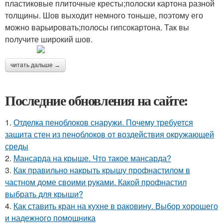
пластиковые плиточные кресты;полоски картона разной
толщины. Шов выходит немного тоньше, поэтому его
можно варьировать;полосы гипсокартона. Так вы
получите широкий шов.
читать дальше →
Последние обновления на сайте:
1.
Отделка пеноблоков снаружи. Почему требуется
защита стен из пеноблоков от воздействия окружающей
среды
2.
Мансарда на крыше. Что такое мансарда?
3.
Как правильно накрыть крышу профнастилом в
частном доме своими руками. Какой профнастил
выбрать для крыши?
4.
Как ставить кран на кухне в раковину. Выбор хорошего
и надежного помощника