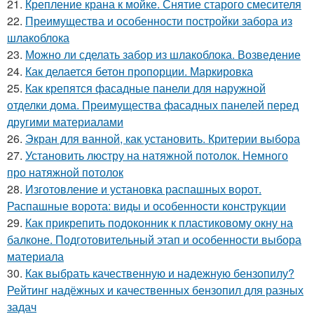
21.
Крепление крана к мойке. Снятие старого смесителя
22.
Преимущества и особенности постройки забора из
шлакоблока
23.
Можно ли сделать забор из шлакоблока. Возведение
24.
Как делается бетон пропорции. Маркировка
25.
Как крепятся фасадные панели для наружной
отделки дома. Преимущества фасадных панелей перед
другими материалами
26.
Экран для ванной, как установить. Критерии выбора
27.
Установить люстру на натяжной потолок. Немного
про натяжной потолок
28.
Изготовление и установка распашных ворот.
Распашные ворота: виды и особенности конструкции
29.
Как прикрепить подоконник к пластиковому окну на
балконе. Подготовительный этап и особенности выбора
материала
30.
Как выбрать качественную и надежную бензопилу?
Рейтинг надёжных и качественных бензопил для разных
задач