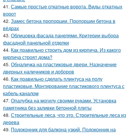
41.
Самые простые откатные ворота. Виды откатных
ворот
42.
Замес бетона пропорции. Пропорции бетона в
вёдрах
43.
Облицовка фасада панелями. Критерии выбора
фасадной панельной отделки
44.
Как правильно строить дом из кирпича. Из какого
кирпича строят дома?
45.
Обналичка на пластиковые двери. Назначение
дверных наличников и доборов
46.
Как правильно сделать плинтуса на полу
пластиковые. Монтирование пластикового плинтуса с
кабель-каналом
47.
Опалубка на могилу своими руками. Установка
памятника без заливки бетонной плиты
48.
Строительные леса, что это. Строительные леса из
дерева
49.
Подоконник для балкона узкий. Подоконник на