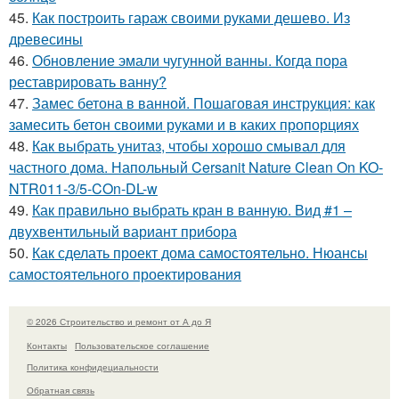
45.
Как построить гараж своими руками дешево. Из
древесины
46.
Обновление эмали чугунной ванны. Когда пора
реставрировать ванну?
47.
Замес бетона в ванной. Пошаговая инструкция: как
замесить бетон своими руками и в каких пропорциях
48.
Как выбрать унитаз, чтобы хорошо смывал для
частного дома. Напольный Cersanit Nature Clean On KO-
NTR011-3/5-COn-DL-w
49.
Как правильно выбрать кран в ванную. Вид #1 –
двухвентильный вариант прибора
50.
Как сделать проект дома самостоятельно. Нюансы
самостоятельного проектирования
© 2026 Строительство и ремонт от А до Я
Контакты
Пользовательское соглашение
Политика конфидециальности
Обратная связь