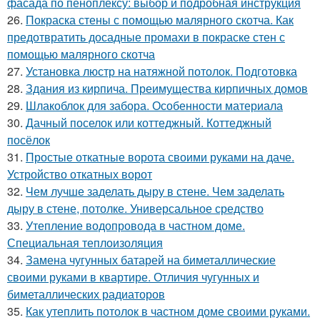
фасада по пеноплексу: выбор и подробная инструкция
26.
Покраска стены с помощью малярного скотча. Как
предотвратить досадные промахи в покраске стен с
помощью малярного скотча
27.
Установка люстр на натяжной потолок. Подготовка
28.
Здания из кирпича. Преимущества кирпичных домов
29.
Шлакоблок для забора. Особенности материала
30.
Дачный поселок или коттеджный. Коттеджный
посёлок
31.
Простые откатные ворота своими руками на даче.
Устройство откатных ворот
32.
Чем лучше заделать дыру в стене. Чем заделать
дыру в стене, потолке. Универсальное средство
33.
Утепление водопровода в частном доме.
Специальная теплоизоляция
34.
Замена чугунных батарей на биметаллические
своими руками в квартире. Отличия чугунных и
биметаллических радиаторов
35.
Как утеплить потолок в частном доме своими руками.