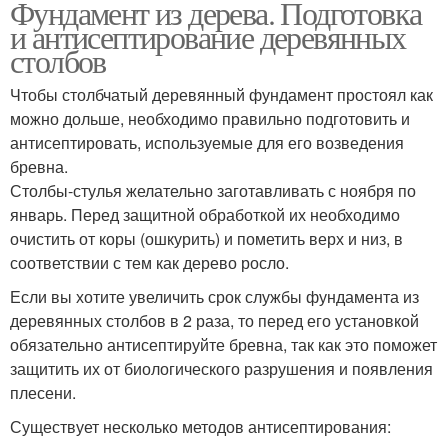
Фундамент из дерева. Подготовка
Фундамент под
Фундамент из кирпича
и антисептирование деревянных
деревянный дом
столбов
Чтобы столбчатый деревянный фундамент простоял как
Фундамент под
можно дольше, необходимо правильно подготовить и
Ленточный фундамент
бревенчатый дом
антисептировать, используемые для его возведения
бревна.
Столбы-стулья желательно заготавливать с ноября по
январь. Перед защитной обработкой их необходимо
Свайный фундамент
Новый фундамент
очистить от коры (ошкурить) и пометить верх и низ, в
соответствии с тем как дерево росло.
Если вы хотите увеличить срок службы фундамента из
деревянных столбов в 2 раза, то перед его установкой
Кирпичная конструкция
обязательно антисептируйте бревна, так как это поможет
защитить их от биологического разрушения и появления
плесени.
Существует несколько методов антисептирования: