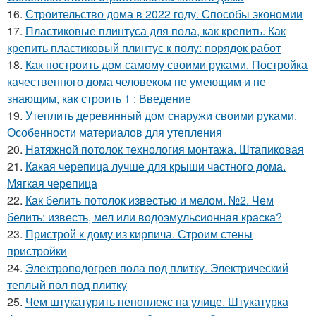
16.
Строительство дома в 2022 году. Способы экономии
17.
Пластиковые плинтуса для пола, как крепить. Как
крепить пластиковый плинтус к полу: порядок работ
18.
Как построить дом самому своими руками. Постройка
качественного дома человеком не умеющим и не
знающим, как строить 1 : Введение
19.
Утеплить деревянный дом снаружи своими руками.
Особенности материалов для утепления
20.
Натяжной потолок технология монтажа. Штапиковая
21.
Какая черепица лучше для крыши частного дома.
Мягкая черепица
22.
Как белить потолок известью и мелом. №2. Чем
белить: известь, мел или водоэмульсионная краска?
23.
Пристрой к дому из кирпича. Строим стены
пристройки
24.
Электроподогрев пола под плитку. Электрический
теплый пол под плитку
25.
Чем штукатурить пеноплекс на улице. Штукатурка