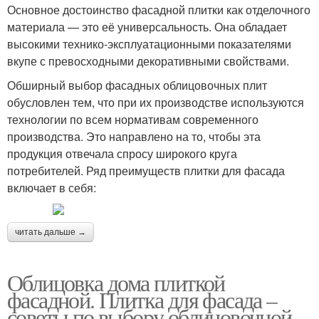
отделки
Основное достоинство фасадной плитки как отделочного
материала — это её универсальность. Она обладает
высокими технико-эксплуатационными показателями
вкупе с превосходными декоративными свойствами.
Термопанели с
Плитка на сетке
Обширный выбор фасадных облицовочных плит
клинкерной плиткой
обусловлен тем, что при их производстве используются
технологии по всем нормативам современного
производства. Это направлено на то, чтобы эта
продукция отвечала спросу широкого круга
Плитка под кирпич
Фасадные плитки
потребителей. Ряд преимуществ плитки для фасада
включает в себя:
читать дальше →
Облицовка дома плиткой
фасадной. Плитка для фасада –
советы по выбору облицовочной