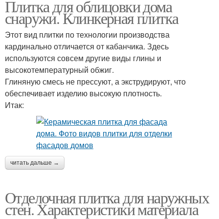
Плитка для облицовки дома
Облицовочная плитка
Плитка под камень
снаружи. Клинкерная плитка
Этот вид плитки по технологии производства
кардинально отличается от кабанчика. Здесь
Керамогранитная
используются совсем другие виды глины и
Теплая плитка
плитка
высокотемпературный обжиг.
Глиняную смесь не прессуют, а экструдируют, что
обеспечивает изделию высокую плотность.
Итак:
Плитка для наружных
Отделочная плитка
стен
читать дальше →
Декоративная плитка
Плитка на фасад
Отделочная плитка для наружных
стен. Характеристики материала
Плитка для наружной
Фасадная плитка