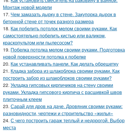
16.
Как установить смеситель на раковину в ванной.
Монтаж новой модели
17.
Чем замазать дырку в стене. Закупорка дырок в
бетонной стене от точек разного размера
18.
Как побелить потолок мелом своими руками. Как
самостоятельно побелить кистью или валиком,
краскопультом или пылесосом?
19.
Побелка потолка мелом своими руками. Подготовка
новой поверхности потолка к побелке
20.
Как устанавливать панели. Как делать обрешетку
21.
Кладка забора из шлакоблока своими руками. Как
построить забор из шлакоблоков своими руками?
22.
Укладка гипсовых кирпичиков на стену своими
руками. Укладка гипсового кирпича с расшивкой швов
плиточным клеем
23.
Сарай для дров на даче. Дровяник своими руками:
разновидности, чертежи и строительство «жилья»
24.
С чего построить гараж теплый и недорогой. Выбор
места