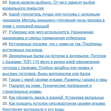
25.
Какую кровлю выбрать. От чего зависит выбор
кровельного покрытия
26.
Какой утеплитель лучше для потолка с холодным
чердаком. Методы внешнего утепления пола чердака в
доме с холодной крышей
27.
Рубероид для чего используется. Назначение,
маркировка и сферы применения рубероида
28.
Коттеджные поселки, что с ними не так. Проблемы
коттеджных поселков.
29.
Деревянные балки на потолке в интерьере. Потолок
с балками: ТОП-170 фото и видео идей оформления
потолка с балками. Подбор дизайна для низких и
высоких потолков. Виды материалов для балок
30.
Гараж с ямой своими руками. Размеры гаража и ямы
31.
Парапет на доме. Технические требования и
строительные нормы
32.
Как обновить эмаль в ванной. Установка вкладыша
33.
Как подшить потолок гипсокартоном своими руками.
Крепление материала и его виды