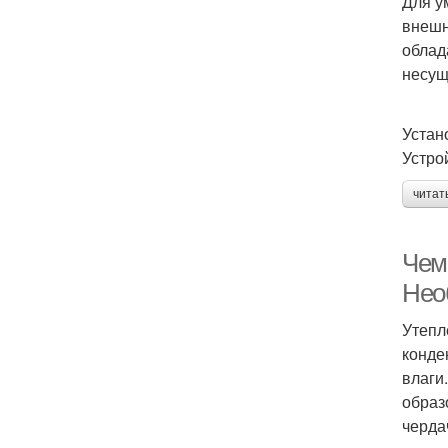
Для у
внешн
облад
несущ
Устан
Устро
читат
Чем
Нео
Утепл
конде
влаги
образ
черда