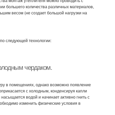
тва монтаж утеплителя можно проводить с
нии большего количества различных материалов,
шим весом (не создает большой нагрузки на
 по следующей технологии:
холодным чердаком.
уру в помещениях, однако возможно появление
соприкасается с холодным, конденсируя капли
 насыщается водой и начинает активно гнить с
еобходимо изменить физические условия в