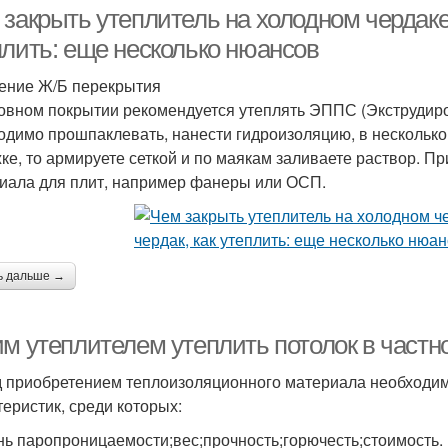
 закрыть утеплитель на холодном чердаке
плить: еще несколько нюансов
ение Ж/Б перекрытия
овном покрытии рекомендуется утеплять ЭППС (Экструдир
одимо прошпаклевать, нанести гидроизоляцию, в несколько
жке, то армируете сеткой и по маякам заливаете раствор. П
иала для плит, например фанеры или ОСП.
ь дальше →
им утеплителем утеплить потолок в част
 приобретением теплоизоляционного материала необходим
теристик, среди которых:
нь паропроницаемости;вес;прочность;горючесть;стоимость.