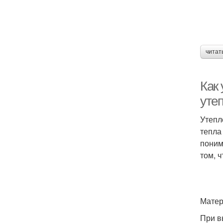
читат
Как
уте
Утепл
тепла
поним
том, 
Матер
При в