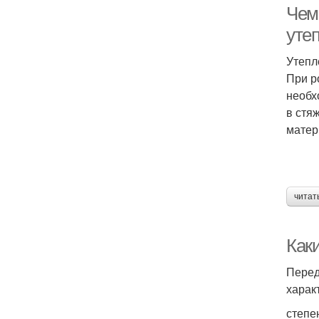
Чем
уте
Утепл
При р
необх
в стя
матер
читат
Как
Перед
харак
степе