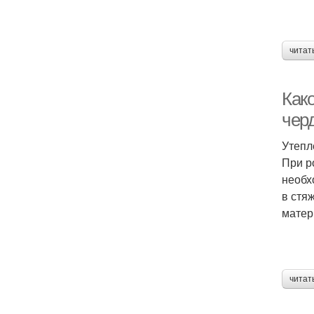
читат
Как
чер
Утепл
При р
необх
в стя
матер
читат