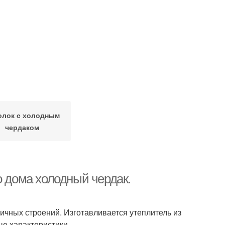
олок с холодным
чердаком
о дома холодный чердак.
ичных строений. Изготавливается утеплитель из
ые характеристики.