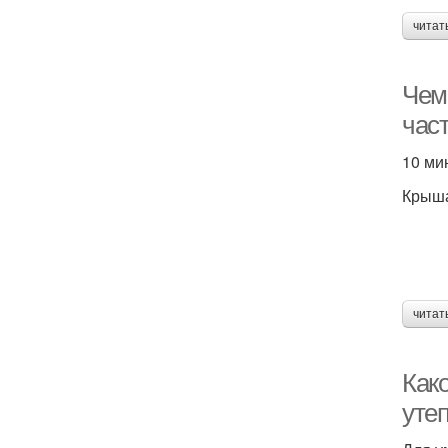
читат
Чем 
час
10 ми
Крыш
читат
Как
уте