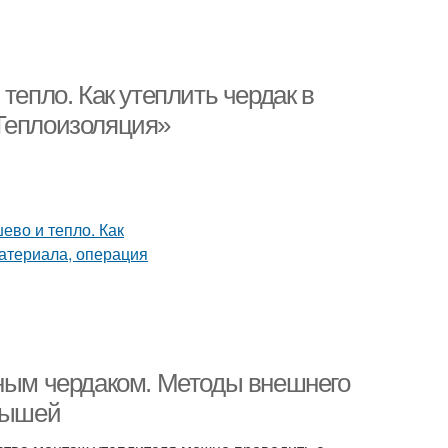
тепло. Как утеплить чердак в
«Теплоизоляция»
дным чердаком. Методы внешнего
крышей