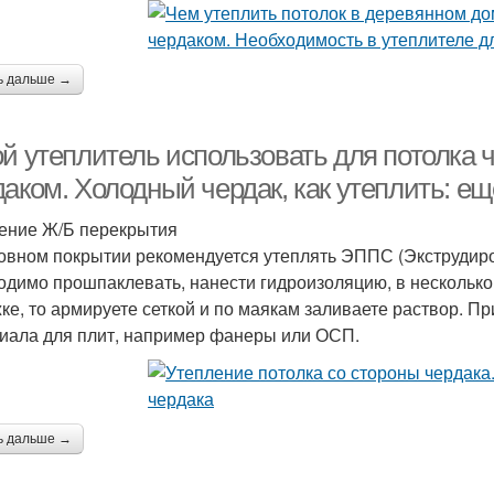
ь дальше →
ой утеплитель использовать для потолка 
даком. Холодный чердак, как утеплить: е
ение Ж/Б перекрытия
овном покрытии рекомендуется утеплять ЭППС (Экструдир
одимо прошпаклевать, нанести гидроизоляцию, в несколько
жке, то армируете сеткой и по маякам заливаете раствор. П
иала для плит, например фанеры или ОСП.
ь дальше →