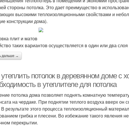
меньшения теплопотерь в помещении и экономии пространс
ей стороны потолка. Это дает преимущество в использова
ающих высокими теплоизоляционными свойствами и неболь
ие конструкции дома).
овка плит и матов
йство таких вариантов осуществляется в один или два слоя
ь дальше →
 утеплить потолок в деревянном доме с 
бходимость в утеплителе для потолка
ение потолка дома позволяет поднять комнатную температ
нсата на чердаке. При поднятии теплого воздуха вверх он 
. В результате этого процесса теплоизоляционный материал
ованием грибка и плесени. Во избежание такого явления н
чном перекрытии.