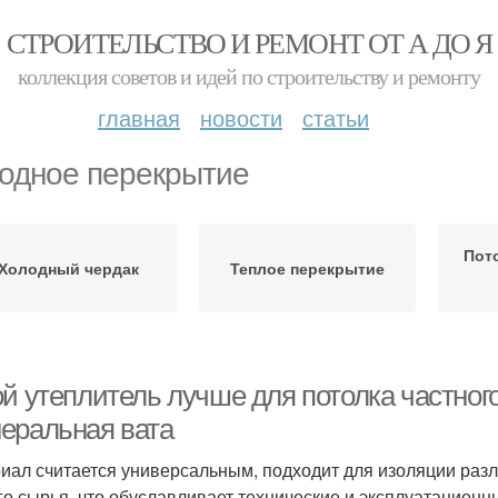
СТРОИТЕЛЬСТВО И РЕМОНТ ОТ А ДО Я
коллекция советов и идей по строительству и ремонту
главная
новости
статьи
одное перекрытие
Пот
Холодный чердак
Теплое перекрытие
ой утеплитель лучше для потолка частног
еральная вата
иал считается универсальным, подходит для изоляции разл
го сырья, что обуславливает технические и эксплуатационн