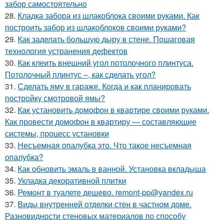
забор самостоятельно
28.
Кладка забора из шлакоблока своими руками. Как
построить забор из шлакоблоков своими руками?
29.
Как заделать большую дыру в стене. Пошаговая
технология устранения дефектов
30.
Как клеить внешний угол потолочного плинтуса.
Потолочный плинтус –, как сделать угол?
31.
Сделать яму в гараже. Когда и как планировать
постройку смотровой ямы?
32.
Как установить домофон в квартире своими руками.
Как провести домофон в квартиру — составляющие
системы, процесс установки
33.
Несъемная опалубка это. Что такое несъемная
опалубка?
34.
Как обновить эмаль в ванной. Установка вкладыша
35.
Укладка декоративной плитки
36.
Ремонт в туалете дешево. remont-pp@yandex.ru
37.
Виды внутренней отделки стен в частном доме.
Разновидности стеновых материалов по способу