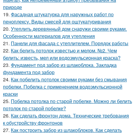
природе
19.
Фасадная штукатурка для наружных работ по
пеноплексу. Виды смесей для оштукатуривания
20.
Утеплить деревянный дом снаружи своими руками.
Особенности материалов для утепления
21.
Панели для фасада с утеплителем. Порядок работы
22.
Как белить потолок известью и мелом. №2. Чем
белить: известь, мел или водоэмульсионная краска?
23.
Фундамент под забор из шлакоблока. Закладка
фундамента под забор
24.
Как побелить потолок своими руками без смывания
побелки. Побелка с применением водоэмульсионной
краски
25.
Побелка потолка по старой побелке. Можно ли белить
потолок по старой побелке?
26.
Как сделать фронтон дома. Технические требования
к обустройству фронтонов
27.
Как построить забор из шлакоблоков. Как сделать