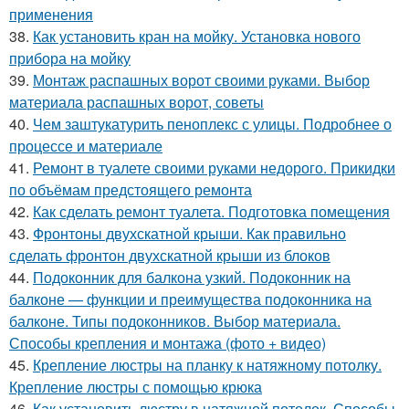
применения
38.
Как установить кран на мойку. Установка нового
прибора на мойку
39.
Монтаж распашных ворот своими руками. Выбор
материала распашных ворот, советы
40.
Чем заштукатурить пеноплекс с улицы. Подробнее о
процессе и материале
41.
Ремонт в туалете своими руками недорого. Прикидки
по объёмам предстоящего ремонта
42.
Как сделать ремонт туалета. Подготовка помещения
43.
Фронтоны двухскатной крыши. Как правильно
сделать фронтон двухскатной крыши из блоков
44.
Подоконник для балкона узкий. Подоконник на
балконе — функции и преимущества подоконника на
балконе. Типы подоконников. Выбор материала.
Способы крепления и монтажа (фото + видео)
45.
Крепление люстры на планку к натяжному потолку.
Крепление люстры с помощью крюка
46.
Как установить люстру в натяжной потолок. Способы