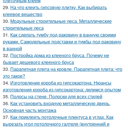
плиточным клеем
29.
На что клеить гипсовую плитку. Как выбирать
клеевое вещество
30.
Модульные строительные леса. Металлические
строительные леса
31.
Как сделать тумбу под раковину в ванную своими
руками. Самодельные подставки и тумбы под раковину
в ванной
32.
Постройка дома из клееного бруса. Почему не
бывает дешевого клееного бруса
33.
Парапетная плита на кровле. Парапетная плита: что
это такое?
34.
Изготовление короба из гипсокартона. Нюансы
изготовления короба из гипсокартона: делимся опытом
35.
Полосы на стене. Полоски для всех стилей
36.
Как установить входную металлическую дверь.
Основная часть монтажа
37.
Как приклеить потолочные плинтуса в углах. Как
вырезать угол потолочного галтеля (внутренний и