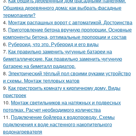
3.
Как обшить деревянный дом фасадными панелями.
Обшивка деревянного дома: как выбрать фасадные
термопанели?
4.
Монтаж распашных ворот с автоматикой. Достоинства
5.
Приготовление бетона вручную пропорции. Основные
компоненты бетона, оптимальные пропорции и состав
6.
Рубероид, что это. Рубероид и его виды
7.
Как правильно заменить чугунные батареи на
биметаллические. Как правильно заменить чугунную
батарею на биметалл радиатор.
8.
Электрический тёплый пол своими руками устройство
и схемы. Монтаж тепловых матов
9.
Как пристроить комнату к кирпичному дому. Виды
пристроек
10.
Монтаж светильников на натяжных и подвесных
потолках. Расчет необходимого количества
11.
Подключение бойлера к водопроводу. Схемы
подключения к воде настенного накопительного
водонагревателя