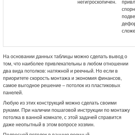
негигроскопичен.
привл
спорн
подв
дефо
сложе
На основании данных таблицы можно сделать вывод о
том, что наиболее привлекательны в любом отношении
два вида потолков: натяжной и реечный. Но если в
приоритете скорость монтажа и экономия финансов,
самое выгодное решение – потолок из пластиковых
панелей.
Любую из этих конструкций можно сделать своими
руками. При наличии пошаговой инструкции по монтажу
потолка в ванной комнате, с этой задачей справится
даже неопытный в этом вопросе хозяин.
Подвесной потолок в ванную реечный