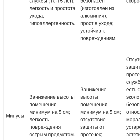
службы (10-15 лет);
безопасен
скоро
легкость и простота
(изготовлен из
ухода;
алюминия);
гипоаллергенность.
прост в уходе;
устойчив к
повреждениям.
Отсут
защит
проте
служб
Занижение
есть 
Занижение высоты
высоты
эколо
помещения
помещения
безоп
минимум на 5 см;
минимум на 5 см;
относ
Минусы
легкость
отсутствие
мора
повреждения
защиты от
устар
острым предметом.
протечек;
эстет