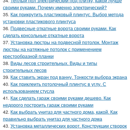
34.
Теплый пол электрический под плитку, какой лучше
своими руками. Почему именно электрический?
35.
Как прикрутить пластиковый плинтус. Выбор метода
установки пластикового плинтуса
36.
Подвесные откатные ворота своими руками. Как
сделать консольные откатные ворота
37.
Установка люстры на подвесной потолок. Монтаж
люстры на натяжные потолок с применением
крестообразной планки
38.
Виды лесов строительных. Виды и типы
строительных лесов
39.
Как ставить экран под ванну. Тонкости выбора экрана
40.
Как приклеить потолочный плинтус в углу. С
использованием стусла
41.
Как сделать гараж своими руками дешево. Как
недорого построить гараж своими руками
42.
Как выбрать унитаз для частного дома, какой. Как
правильно выбрать унитаз для частного дома
43.
Установка металлических ворот. Конструкции створок