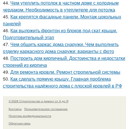
44.
Чем утеплить потолок в частном доме с холодным
чердаком. Необходимость в утеплителе для потолка
45.
Как крепятся фасадные панели. Монтаж цокольных
панелей
46.
Как выложить фронтон из блоков под скат крыши.
Подготовительный этап
47.
Чем обшить каркас дома снаружи. Чем выполнить
отделку каркасного дома снаружи: варианты с фото
48.
Построить дом кирпичный. Достоинства и недостатки
строений из кирпича
49.
Для ремонта кровли. Ремонт стропильной системы
50.
Как сделать прямую крышу. Главная проблема
строительства надёжного дома с плоской кровлей в РФ
© 2026 Строительство и ремонт от А до Я
Контакты
Пользовательское соглашение
Политика конфидециальности
Обратная связь