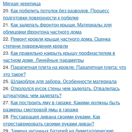
Мягкая черепица
20.
Как побелить потолок без разводов. Процесс
подготовки поверхности к побелке
21.
Как заделать фронтон крыши. Материалы для
облицовки фронтона частного дома
22.
Ремонт кровли крыши частного дома. Оценка
степени повреждения кровли
23.
Как правильно накрыть крышу профнастилом в
частном доме. Линейные параметры
24.
Парапетная плита на кровле. Парапетная плита: что
это такое?
25.
Шлакоблок для забора. Особенности материала
26.
Откололся кусок стены чем заделать. Отвалилась
штукатурка: чем заделать?
27.
Как построить яму в гараже. Какими должны быть
размеры смотровой ямы в гараже
28.
Реставрация дивана своими руками. Как
отреставрировать своими руками диван?
29.
Замена чугунных батарей на биметаллические