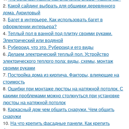
2.
Какой сайдинг выбрать для обшивки деревянного
дома. Акриловый
3.
Багет в интерьере. Как использовать багет в
оформлении интерьера?
4.
Теплый пол в ванной под плитку своими руками.
Электрический или водяной
5.
Рубероид, что это. Рубероид и его виды
6.
Делаем электрический теплый пол. Устройство
электрического теплого пола: виды, схемы, монтаж
своими руками
7.
Постройка дома из кирпича. Факторы, влияющие на
стоимость
8.
Ошибки при монтаже люстры на натяжной потолок. С
какими проблемами можно столкнуться при установке
люстры на натяжной потолок
9.
Каркасный дом чем обшить снаружи. Чем обшить
снаружи
10.
На что крепить фасадные панели. Как крепить