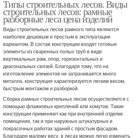
Типы строительных лесов. Виды
Чашечные лесы
Хомутовые лесы
строительных лесов: рамные
разборные леса цена изделий
Виды строительных лесов рамного типа являются
наиболее дешевым и простым в эксплуатации
Штыревые лесы
Северные лесы
вариантом. В состав конструкции входят готовые
элементы из сваренных полых труб в виде
вертикальных рам, опор, горизонтальных и
диагональных связей. Благодаря тому, что на
Смешанные лесы
Лиственные лесы
изготовление элементов не затрачивается много
металла, конструкция характеризуется легким весом,
быстрым монтажом и разборкой.
Сборка рамных строительных лесов осуществляется с
Деревянные леса
Клиновые лесы
помощью флажковых креплений или хомутов. Такие
конструкции применяют как при внутренней отделке
помещения, так и при наружных штукатурных и
покрасочных работах зданий с простым фасадом.
Благодаря малому весу, в лесах можно легко изменить
Клиновые леса
Леса в книге