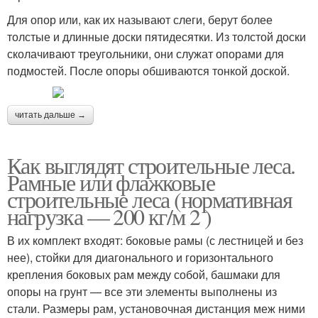
Для опор или, как их называют слеги, берут более
толстые и длинные доски пятидесятки. Из толстой доски
сколачивают треугольники, они служат опорами для
Металлические леса
Монтажные лесы
подмостей. После опоры обшиваются тонкой доской.
читать дальше →
Строительные размеры
Строительные картинки
Как выглядят строительные леса.
Рамные или флажковые
строительные леса (нормативная
нагрузка — 200 кг/м 2 )
Хомутовые леса
Строительные образцы
В их комплект входят: боковые рамы (с лестницей и без
нее), стойки для диагонального и горизонтального
крепления боковых рам между собой, башмаки для
опоры на грунт — все эти элементы выполнены из
Леса в эксплуатацию
Строительные работы
стали. Размеры рам, установочная дистанция меж ними