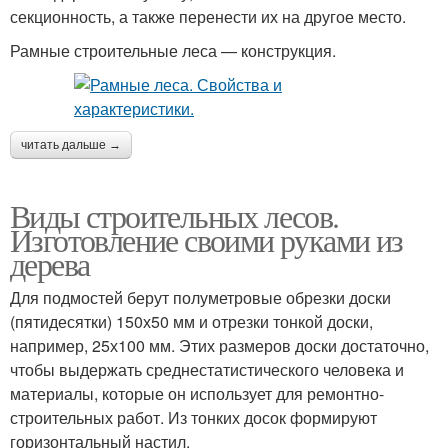
секционность, а также перенести их на другое место.
Рамные строительные леса — конструкция.
Леса в майнкрафте
Леса в майнкрафт
читать дальше →
Виды строительных лесов.
Отбортовка на лесах
Строительные виды
Изготовление своими руками из
дерева
Для подмостей берут полуметровые обрезки доски
(пятидесятки) 150х50 мм и отрезки тонкой доски,
Леса из металла
Алюминиевые леса
например, 25х100 мм. Этих размеров доски достаточно,
чтобы выдержать среднестатистического человека и
материалы, которые он использует для ремонтно-
строительных работ. Из тонких досок формируют
Леса из дерева
Леса из труб
горизонтальный настил.