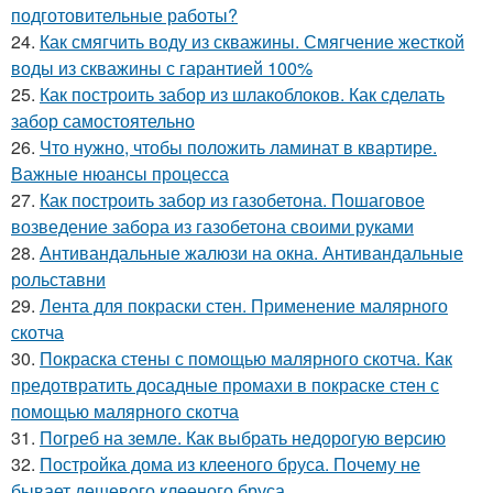
подготовительные работы?
24.
Как смягчить воду из скважины. Смягчение жесткой
воды из скважины с гарантией 100%
25.
Как построить забор из шлакоблоков. Как сделать
забор самостоятельно
26.
Что нужно, чтобы положить ламинат в квартире.
Важные нюансы процесса
27.
Как построить забор из газобетона. Пошаговое
возведение забора из газобетона своими руками
28.
Антивандальные жалюзи на окна. Антивандальные
рольставни
29.
Лента для покраски стен. Применение малярного
скотча
30.
Покраска стены с помощью малярного скотча. Как
предотвратить досадные промахи в покраске стен с
помощью малярного скотча
31.
Погреб на земле. Как выбрать недорогую версию
32.
Постройка дома из клееного бруса. Почему не
бывает дешевого клееного бруса