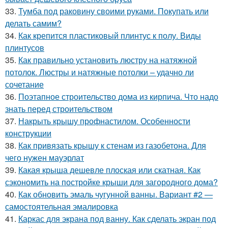
33.
Тумба под раковину своими руками. Покупать или
делать самим?
34.
Как крепится пластиковый плинтус к полу. Виды
плинтусов
35.
Как правильно установить люстру на натяжной
потолок. Люстры и натяжные потолки – удачно ли
сочетание
36.
Поэтапное строительство дома из кирпича. Что надо
знать перед строительством
37.
Накрыть крышу профнастилом. Особенности
конструкции
38.
Как привязать крышу к стенам из газобетона. Для
чего нужен мауэрлат
39.
Какая крыша дешевле плоская или скатная. Как
сэкономить на постройке крыши для загородного дома?
40.
Как обновить эмаль чугунной ванны. Вариант #2 —
самостоятельная эмалировка
41.
Каркас для экрана под ванну. Как сделать экран под