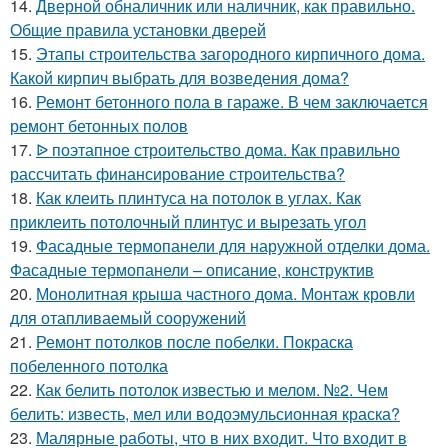
14.
Дверной обналичник или наличник, как правильно.
Общие правила установки дверей
15.
Этапы строительства загородного кирпичного дома.
Какой кирпич выбрать для возведения дома?
16.
Ремонт бетонного пола в гараже. В чем заключается
ремонт бетонных полов
17.
ᐉ поэтапное строительство дома. Как правильно
рассчитать финансирование строительства?
18.
Как клеить плинтуса на потолок в углах. Как
приклеить потолочный плинтус и вырезать угол
19.
Фасадные термопанели для наружной отделки дома.
Фасадные термопанели – описание, конструктив
20.
Монолитная крыша частного дома. Монтаж кровли
для отапливаемый сооружений
21.
Ремонт потолков после побелки. Покраска
побеленного потолка
22.
Как белить потолок известью и мелом. №2. Чем
белить: известь, мел или водоэмульсионная краска?
23.
Малярные работы, что в них входит. Что входит в