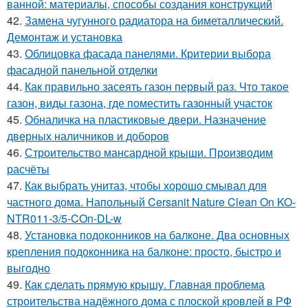
ванной: материалы, способы создания конструкций
42.
Замена чугунного радиатора на биметаллический.
Демонтаж и установка
43.
Облицовка фасада панелями. Критерии выбора
фасадной панельной отделки
44.
Как правильно засеять газон первый раз. Что такое
газон, виды газона, где поместить газонный участок
45.
Обналичка на пластиковые двери. Назначение
дверных наличников и доборов
46.
Строительство мансардной крыши. Производим
расчёты
47.
Как выбрать унитаз, чтобы хорошо смывал для
частного дома. Напольный Cersanit Nature Clean On KO-
NTR011-3/5-COn-DL-w
48.
Установка подоконников на балконе. Два основных
крепления подоконника на балконе: просто, быстро и
выгодно
49.
Как сделать прямую крышу. Главная проблема
строительства надёжного дома с плоской кровлей в РФ