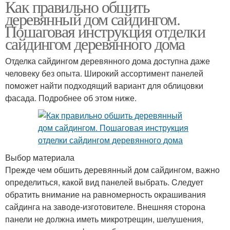
Как правильно обшить
Сайдинг для фасада
Акриловый сайдинг
деревянный дом сайдингом.
Пошаговая инструкция отделки
сайдингом деревянного дома
Сайдинг для наружной
Отделка сайдингом деревянного дома доступна даже
Сайдинг без утеплителя
обшивки
человеку без опыта. Широкий ассортимент панелей
поможет найти подходящий вариант для облицовки
фасада. Подробнее об этом ниже.
Сравнение с
Сайдинг под дерево
виниловым сайдингом
Выбор материала
Прежде чем обшить деревянный дом сайдингом, важно
Виниловые сайдинги
Пластиковый сайдинг
определиться, какой вид панелей выбрать. Cледует
обратить внимание на равномерность окрашивания
сайдинга на заводе-изготовителе. Внешняя сторона
панели не должна иметь микротрещин, шелушения,
Сайдинг за и
Каркас под сайдинг