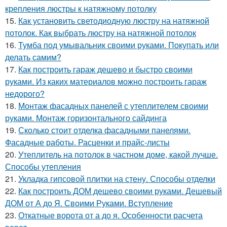
крепления люстры к натяжному потолку
15.
Как установить светодиодную люстру на натяжной
потолок. Как выбрать люстру на натяжной потолок
16.
Тумба под умывальник своими руками. Покупать или
делать самим?
17.
Как построить гараж дешево и быстро своими
руками. Из каких материалов можно построить гараж
недорого?
18.
Монтаж фасадных панелей с утеплителем своими
руками. Монтаж горизонтального сайдинга
19.
Сколько стоит отделка фасадными панелями.
Фасадные работы. Расценки и прайс-листы
20.
Утеплитель на потолок в частном доме, какой лучше.
Способы утепления
21.
Укладка гипсовой плитки на стену. Способы отделки
22.
Как построить ДОМ дешево своими руками. Дешевый
ДОМ от А до Я. Своими Руками. Вступление
23.
Откатные ворота от а до я. Особенности расчета