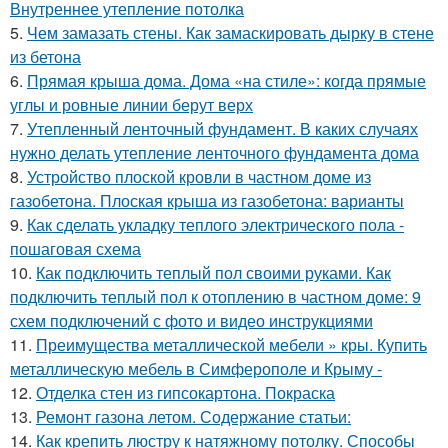
Внутреннее утепление потолка
5.
Чем замазать стены. Как замаскировать дырку в стене
из бетона
6.
Прямая крыша дома. Дома «на стиле»: когда прямые
углы и ровные линии берут верх
7.
Утепленный ленточный фундамент. В каких случаях
нужно делать утепление ленточного фундамента дома
8.
Устройство плоской кровли в частном доме из
газобетона. Плоская крыша из газобетона: варианты
9.
Как сделать укладку теплого электрического пола -
пошаговая схема
10.
Как подключить теплый пол своими руками. Как
подключить теплый пол к отоплению в частном доме: 9
схем подключений с фото и видео инструкциями
11.
Преимущества металлической мебели » кры. Купить
металлическую мебель в Симферополе и Крыму -
12.
Отделка стен из гипсокартона. Покраска
13.
Ремонт газона летом. Содержание статьи:
14.
Как крепить люстру к натяжному потолку. Способы